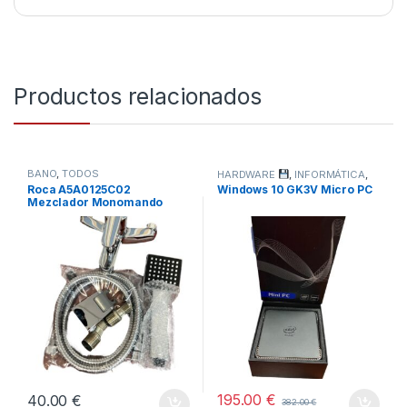
Productos relacionados
BAÑO
,
TODOS
HARDWARE
,
INFORMÁTICA
,
TODOS
Roca A5A0125C02
Windows 10 GK3V Micro PC
Mezclador Monomando
Baño-Ducha, Coleccion
Victoria, Cromado
195.00
€
40.00
€
382.00
€