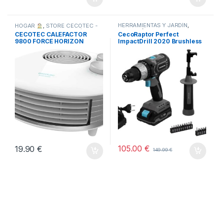
HERRAMIENTAS Y JARDÍN
,
HOGAR
,
STORE CECOTEC -
HOGAR
,
STORE CECOTEC -
DISTRIBUIDOR OFICIAL
,
CECOTEC CALEFACTOR
CecoRaptor Perfect
TODOS
DISTRIBUIDOR OFICIAL
,
9800 FORCE HORIZON
ImpactDrill 2020 Brushless
TODOS
BLANCO
Ultra
105.00
€
19.90
€
149.99
€