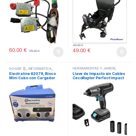
65.00
€
60.00
€
49.00
€
170.00
€
HERRAMIENTAS Y JARDÍN
,
HOGAR
,
INFORMÁTICA
,
TODOS
HOGAR
,
STORE CECOTEC -
Electraline 62079, Bloco
Llave de Impacto sin Cables
DISTRIBUIDOR OFICIAL
,
Mini Cubo con Cargador
CecoRaptor Perfect Impact
TODOS
Inalámbrico Rápido
2020 Ultra CECOTEC