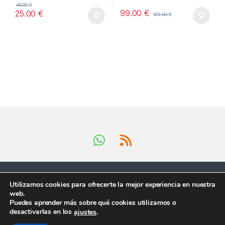
40.00
€
99.00
€
25.00
€
129.00
€
Utilizamos cookies para ofrecerte la mejor experiencia en nuestra
web.
Puedes aprender más sobre qué cookies utilizamos o
Tienes preguntas ?
desactivarlas en los
.
ajustes
¡Llámanos en horario
comercial!