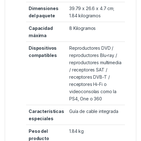
Dimensiones
‎39.79 x 26.6 x 4.7 cm;
del paquete
1.84 kilogramos
Capacidad
‎8 Kilogramos
máxima
Dispositivos
‎Reproductores DVD /
compatibles
reproductores Blu-ray /
reproductores multimedia
/ receptores SAT /
receptores DVB-T /
receptores Hi-Fi o
videoconsolas como la
PS4, One o 360
Características
‎Guía de cable integrada
especiales
Peso del
‎1.84 kg
producto