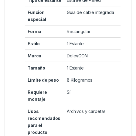
Tipo de estante
‎Estante de Pared
Función
‎Guía de cable integrada
especial
Forma
‎Rectangular
Estilo
‎1 Estante
Marca
‎DeleyCON
Tamaño
‎1 Estante
Límite de peso
‎8 Kilogramos
Requiere
‎Sí
montaje
Usos
‎Archivos y carpetas
recomendados
para el
producto