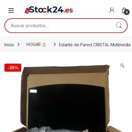
Saltar a la navegación
Saltar al contenido
Open
0
Buscar por:
Inicio
HOGAR
Estante de Pared CRISTAL Multimedi
-
35%