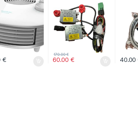
Victori
170.00
€
0
€
60.00
€
40.00