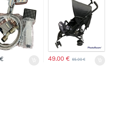
a, Cromado
EMBALAJE ORIGINAL)
49.00
€
€
65.00
€