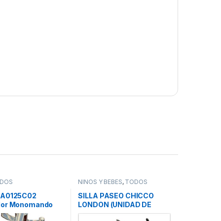
DOS
NIÑOS Y BEBÉS
,
TODOS
5A0125C02
SILLA PASEO CHICCO
dor Monomando
LONDON (UNIDAD DE
cha, Coleccion
EXPOSICION – SIN