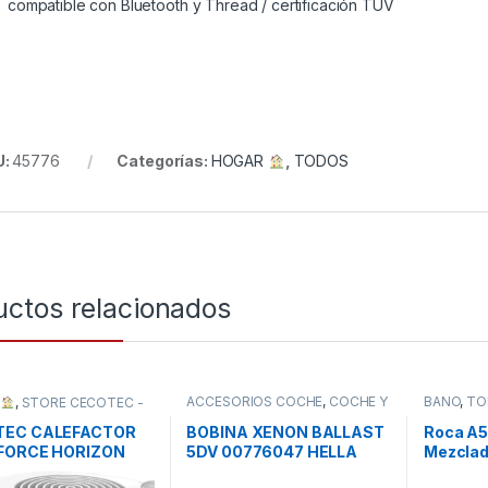
compatible con Bluetooth y Thread / certificación TÜV
U:
45776
Categorías:
HOGAR
,
TODOS
uctos relacionados
ACCESORIOS COCHE
,
COCHE Y
BAÑO
,
TO
R
,
STORE CECOTEC -
MOTO
,
TODOS
BUIDOR OFICIAL
,
TEC CALEFACTOR
BOBINA XENON BALLAST
Roca A
FORCE HORIZON
5DV 00776047 HELLA
Mezcla
CO
Baño-Du