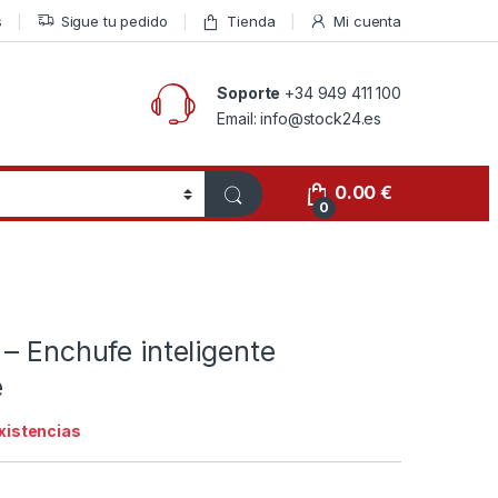
s
Sigue tu pedido
Tienda
Mi cuenta
Soporte
+34 949 411 100
Email: info@stock24.es
0.00
€
0
– Enchufe inteligente
e
existencias