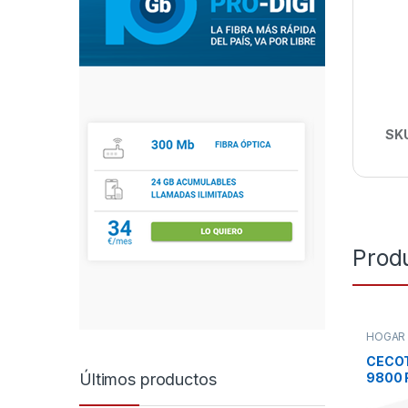
SK
Prod
HOGA
DISTRI
TODOS
CECO
Últimos productos
9800 
BLAN