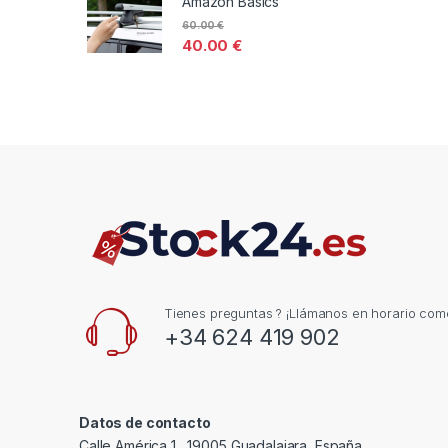
Amazon Basics
60.00
€
40.00
€
Tienes preguntas ? ¡Llámanos en horario come
+34 624 419 902
Datos de contacto
Calle América 1 , 19005 Guadalajara, España