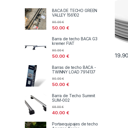
BACA DE TECHO GREEN
VALLEY 156102
90.00
€
50.00
€
Barra de techo BACA G3
kremer FIAT
90.00
€
19.9
50.00
€
Barras de techo BACA -
TWINNY LOAD 7914137
90.00
€
50.00
€
Barra de Techo Summit
SUM-002
68.00
€
40.00
€
Portaequipajes de techo