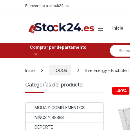
Saltar a la navegación
Saltar al contenido
Bienvenido a stock24.es
Open
Inicio
Buscar po
Comprar por departamento
Inicio
TODOS
Eve Energy – Enchufe i
Categorías del producto
-
40%
MODA Y COMPLEMENTOS
NIÑOS Y BEBÉS
DEPORTE