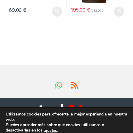
195.00
€
69.00
€
382.00
€
Utilizamos cookies para ofrecerte la mejor experiencia en nuestra
web.
Tienes preguntas ?
Puedes aprender más sobre qué cookies utilizamos o
¡Llámanos en horario
desactivarlas en los
.
ajustes