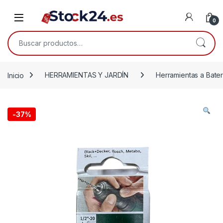
Saltar a la navegación
Saltar al contenido
Open
0
Buscar por:
Inicio
HERRAMIENTAS Y JARDÍN
Herramientas a Bater
-
37%