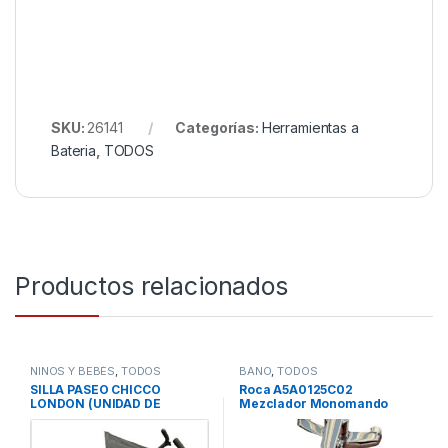
SKU:
26141
Categorías:
Herramientas a
Bateria
,
TODOS
Productos relacionados
NIÑOS Y BEBÉS
,
TODOS
BAÑO
,
TODOS
SILLA PASEO CHICCO
Roca A5A0125C02
LONDON (UNIDAD DE
Mezclador Monomando
EXPOSICION – SIN
Baño-Ducha, Coleccion
EMBALAJE ORIGINAL)
Victoria, Cromado