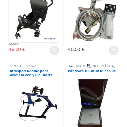
65.00
€
49.00
€
40.00
€
DEPORTE
,
TODOS
HARDWARE
,
INFORMÁTICA
,
TODOS
Ultrasport Rodillo para
Windows 10 GK3V Micro PC
Bicicleta con y Sin Cierre
Rápido, Carga Máxima 100
kg