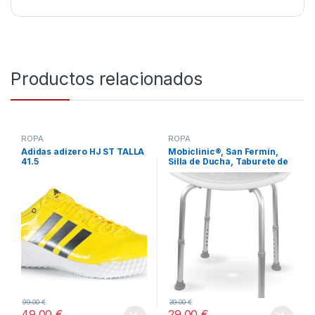
Productos relacionados
ROPA
ROPA
Adidas adizero HJ ST TALLA
Mobiclinic®, San Fermín,
41.5
Silla de Ducha, Taburete de
baño, Marca española,
Ortopédica, Aluminio
99.00
€
39.00
€
49.00
€
29.00
€