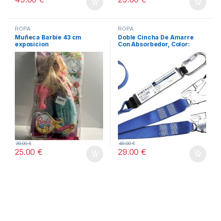
ROPA
ROPA
Muñeca Barbie 43 cm
Doble Cincha De Amarre
exposicion
Con Absorbedor, Color:
Azulina, FP51RBR
39.00
€
49.00
€
25.00
€
29.00
€