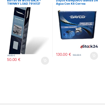
Barras de techo BACA –
Dayco Ktbwp3600 Bomba De
TWINNY LOAD 7914137
Agua Con Kit Correa
Distribución
130.00
€
150.00
€
90.00
€
50.00
€