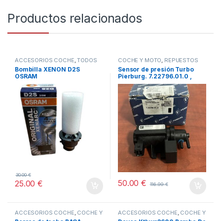
Productos relacionados
ACCESORIOS COCHE
,
TODOS
COCHE Y MOTO
,
REPUESTOS
COCHE
Bombilla XENON D2S
Sensor de presión Turbo
OSRAM
Pierburg. 7.22796.01.0 ,
722796010
30.00
€
50.00
€
25.00
€
116.99
€
ACCESORIOS COCHE
,
COCHE Y
ACCESORIOS COCHE
,
COCHE Y
MOTO
MOTO
,
TODOS