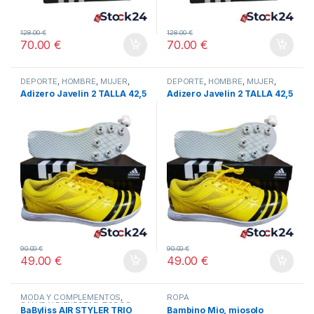
128.00
€
128.00
€
70.00
€
70.00
€
DEPORTE
,
HOMBRE
,
MUJER
,
DEPORTE
,
HOMBRE
,
MUJER
,
OTROS DEPORTES
,
TODOS
OTROS DEPORTES
,
TODOS
Adizero Javelin 2 TALLA 42,5
Adizero Javelin 2 TALLA 42,5
90.00
€
90.00
€
49.00
€
49.00
€
MODA Y COMPLEMENTOS
,
ROPA
SALUD Y BIENESTAR
,
TODOS
BaByliss AIR STYLER TRIO
Bambino Mio, miosolo