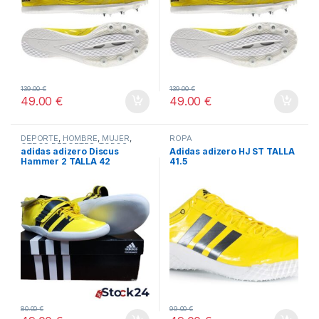
139.00
€
139.00
€
49.00
€
49.00
€
DEPORTE
,
HOMBRE
,
MUJER
,
ROPA
OTROS DEPORTES
,
TODOS
adidas adizero Discus
Adidas adizero HJ ST TALLA
Hammer 2 TALLA 42
41.5
80.00
€
99.00
€