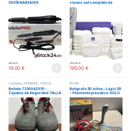
300W BAB3400E
classic set completo de
pañales reutilizables, blanco
36.00
€
395.00
€
19.00
€
195.00
€
Calzado
,
HOMBRE
,
TODOS
ROPA
Bellota 7230542S1P –
Boligrafo 3D niños – Lápiz 3D
Zapatos de Seguridad TALLA
– Filamento plaastico-SOLO
42
USADO UNA VEZ