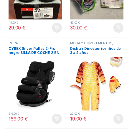
45.00
€
49.00
€
29.00
€
30.00
€
ROPA
MODA Y COMPLEMENTOS
,
TODOS
CYBEX Silver Pallas 2-Fix
Disfraz Dinosaurio niños de
negro SILLA DE COCHE 2 EN
3 a 4 años
1
219.00
€
29.00
€
169.00
€
19.00
€