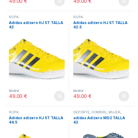
49.00
€
49.00
€
ROPA
ROPA
Adidas adizero HJ ST TALLA
Adidas adizero HJ ST TALLA
42
42.5
99.00
€
99.00
€
49.00
€
49.00
€
ROPA
DEPORTE
,
HOMBRE
,
MUJER
,
OTROS DEPORTES
,
TODOS
Adidas adizero HJ ST TALLA
adidas Adizero MD2 TALLA
44.5
42