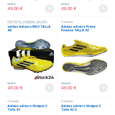
90.00
€
90.00
€
49.00
€
49.00
€
DEPORTE
,
HOMBRE
,
MUJER
,
Calzado
OTROS DEPORTES
,
TODOS
adidas Adizero MD2 TALLA
Adidas adizero Prime
46
Finesse TALLA 42
90.00
€
129.00
€
49.00
€
49.00
€
Calzado
Calzado
Adidas adizero Shotput 2
Adidas adizero Shotput 2
Talla 42
Talla 42.5