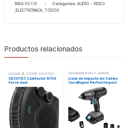
SKU:
86728
Categorías:
AUDIO - VIDEO
,ELECTRÓNICA
,
TODOS
Productos relacionados
HERRAMIENTAS Y JARDÍN
,
HOGAR
,
STORE CECOTEC -
HOGAR
,
STORE CECOTEC -
DISTRIBUIDOR OFICIAL
,
CECOTEC Calefactor 9700
Llave de Impacto sin Cables
TODOS
DISTRIBUIDOR OFICIAL
,
Force dual
CecoRaptor Perfect Impact
TODOS
2020 Ultra CECOTEC