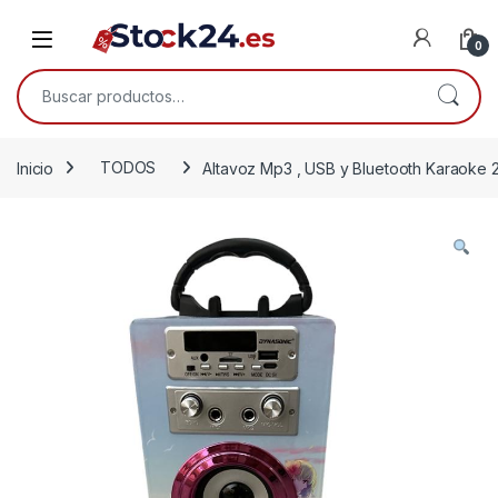
Saltar a la navegación
Saltar al contenido
Open
0
Buscar por:
Inicio
TODOS
Altavoz Mp3 , USB y Bluetooth Karaoke 