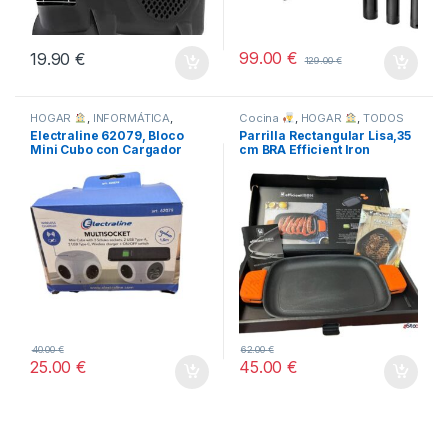
99.00
€
19.90
€
129.00
€
HOGAR
,
INFORMÁTICA
,
Cocina
,
HOGAR
,
TODOS
TODOS
Electraline 62079, Bloco
Parrilla Rectangular Lisa,35
Mini Cubo con Cargador
cm BRA Efficient Iron
Inalámbrico Rápido
40.00
€
62.00
€
25.00
€
45.00
€