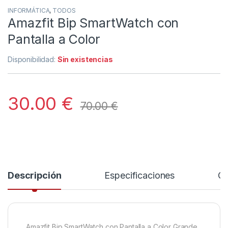
INFORMÁTICA
,
TODOS
Amazfit Bip SmartWatch con
Pantalla a Color
Disponibilidad:
Sin existencias
30.00
€
70.00
€
Descripción
Especificaciones
Co
Amazfit Bip SmartWatch con Pantalla a Color Grande