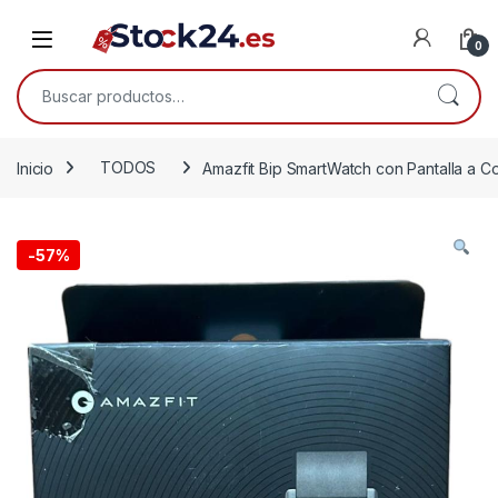
Saltar a la navegación
Saltar al contenido
Open
0
Buscar por:
Inicio
TODOS
Amazfit Bip SmartWatch con Pantalla a Co
-
57%