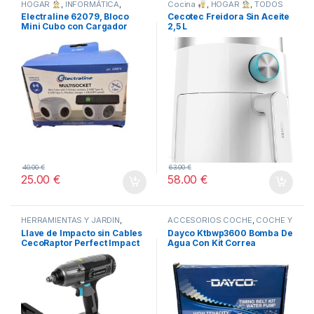
HOGAR
,
INFORMÁTICA
,
Cocina
,
HOGAR
,
TODOS
TODOS
Electraline 62079, Bloco
Cecotec Freidora Sin Aceite
Mini Cubo con Cargador
2,5 L
Inalámbrico Rápido
40.00
€
63.00
€
25.00
€
58.00
€
HERRAMIENTAS Y JARDÍN
,
ACCESORIOS COCHE
,
COCHE Y
MOTO
,
TODOS
HOGAR
,
STORE CECOTEC -
Llave de Impacto sin Cables
Dayco Ktbwp3600 Bomba De
DISTRIBUIDOR OFICIAL
,
CecoRaptor Perfect Impact
Agua Con Kit Correa
TODOS
2020 Ultra CECOTEC
Distribución