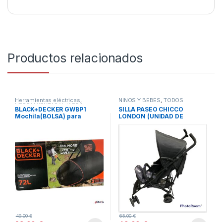
Productos relacionados
Herramientas eléctricas
,
NIÑOS Y BEBÉS
,
TODOS
HERRAMIENTAS Y JARDÍN
,
BLACK+DECKER GWBP1
SILLA PASEO CHICCO
TODOS
Mochila(BOLSA) para
LONDON (UNIDAD DE
soplador de hojas 72 Litros
EXPOSICION – SIN
EMBALAJE ORIGINAL)
49.00
€
65.00
€