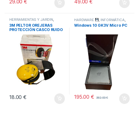
29.00
€
49.00
€
HERRAMIENTAS Y JARDÍN
,
HARDWARE
,
INFORMÁTICA
,
TODOS
TODOS
3M PELTOR OREJERAS
Windows 10 GK3V Micro PC
PROTECCIÓN CASCO RUIDO
-AMARILLO
195.00
€
18.00
€
382.00
€