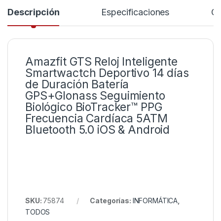
Descripción
Especificaciones
Co
Amazfit GTS Reloj Inteligente
Smartwactch Deportivo 14 días
de Duración Batería
GPS+Glonass Seguimiento
Biológico BioTracker™ PPG
Frecuencia Cardíaca 5ATM
Bluetooth 5.0 iOS & Android
SKU:
75874
Categorías:
INFORMÁTICA
,
TODOS