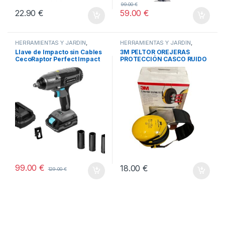
99.00
€
22.90
€
59.00
€
HERRAMIENTAS Y JARDÍN
,
HERRAMIENTAS Y JARDÍN
,
TODOS
HOGAR
,
STORE CECOTEC -
Llave de Impacto sin Cables
3M PELTOR OREJERAS
DISTRIBUIDOR OFICIAL
,
CecoRaptor Perfect Impact
PROTECCIÓN CASCO RUIDO
TODOS
2020 Ultra CECOTEC
-AMARILLO
99.00
€
18.00
€
129.00
€