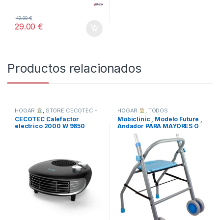
49.00
€
29.00
€
Productos relacionados
HOGAR
,
STORE CECOTEC -
HOGAR
,
TODOS
DISTRIBUIDOR OFICIAL
,
CECOTEC Calefactor
Mobiclinic , Modelo Future ,
TODOS
electrico 2000 W 9650
Andador PARA MAYORES O
force horizon -NUEVO
MINUSVALIDOS