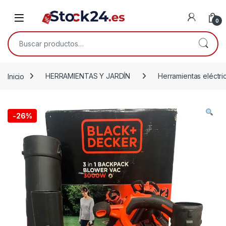
Saltar a la navegación
Saltar al contenido
Open
0
Buscar por:
Inicio
HERRAMIENTAS Y JARDÍN
Herramientas eléctri
-
26%