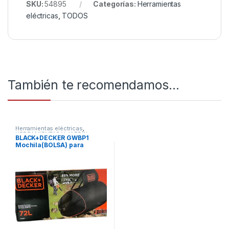
SKU:
54895
Categorías:
Herramientas
eléctricas
,
TODOS
También te recomendamos…
Herramientas eléctricas
,
HERRAMIENTAS Y JARDÍN
,
BLACK+DECKER GWBP1
TODOS
Mochila(BOLSA) para
soplador de hojas 72 Litros