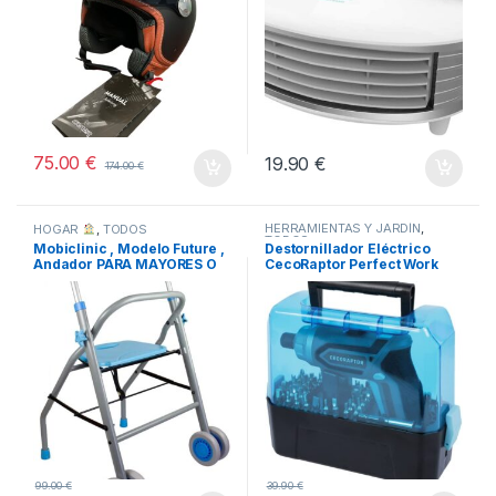
75.00
€
19.90
€
174.00
€
HERRAMIENTAS Y JARDÍN
,
HOGAR
,
TODOS
TODOS
Mobiclinic , Modelo Future ,
Destornillador Eléctrico
Andador PARA MAYORES O
CecoRaptor Perfect Work
MINUSVALIDOS
360 Advance.
99.00
€
39.90
€