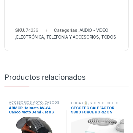
SKU:
74236
Categorías:
AUDIO - VIDEO
,ELECTRÓNICA
,
TELEFONÍA Y ACCESORIOS
,
TODOS
Productos relacionados
ACCESORIOS MOTO
,
CASCOS
,
HOGAR
,
STORE CECOTEC -
COCHE Y MOTO
,
TODOS
DISTRIBUIDOR OFICIAL
,
ARMOR Helmets AV-84
CECOTEC CALEFACTOR
TODOS
Casco Moto Demi Jet XS
9800 FORCE HORIZON
BLANCO