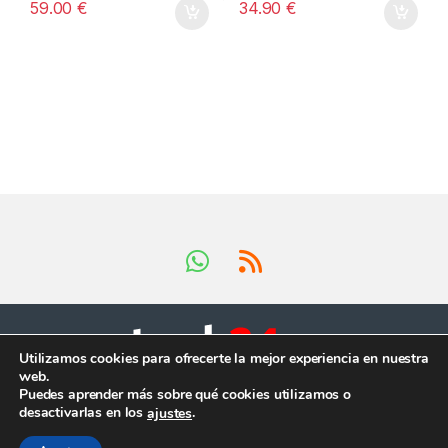
59.00
€
34.90
€
Utilizamos cookies para ofrecerte la mejor experiencia en nuestra
web.
Tienes preguntas ?
Puedes aprender más sobre qué cookies utilizamos o
¡Llámanos en horario
desactivarlas en los
.
ajustes
comercial!