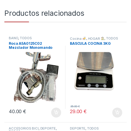
Productos relacionados
BAÑO
,
TODOS
Cocina
,
HOGAR
,
TODOS
Roca A5A0125C02
BASCULA COCINA 3KG
Mezclador Monomando
Baño-Ducha, Coleccion
Victoria, Cromado
35.00
€
40.00
€
29.00
€
ACCESORIOS BICI
,
DEPORTE
,
DEPORTE
,
TODOS