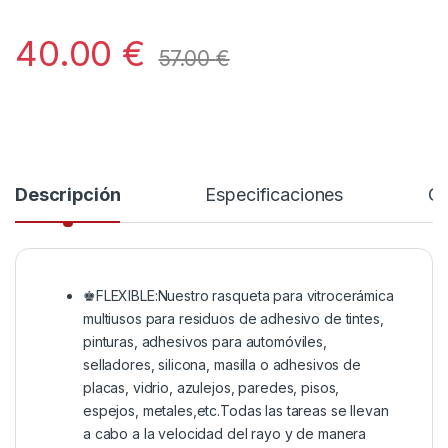
40.00
€
57.00
€
Descripción
Especificaciones
Co
♚FLEXIBLE:Nuestro rasqueta para vitrocerámica
multiusos para residuos de adhesivo de tintes,
pinturas, adhesivos para automóviles,
selladores, silicona, masilla o adhesivos de
placas, vidrio, azulejos, paredes, pisos,
espejos, metales,etc.Todas las tareas se llevan
a cabo a la velocidad del rayo y de manera