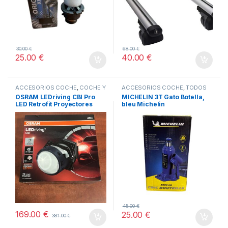
30.00
€
68.00
€
25.00
€
40.00
€
ACCESORIOS COCHE
,
COCHE Y
ACCESORIOS COCHE
,
TODOS
MOTO
,
TODOS
OSRAM LEDriving CBI Pro
MICHELIN 3T Gato Botella,
LED Retrofit Proyectores
bleu Michelin
45.00
€
169.00
€
25.00
€
381.00
€