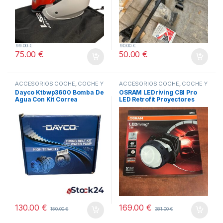
99.00
€
90.00
€
75.00
€
50.00
€
ACCESORIOS COCHE
,
COCHE Y
ACCESORIOS COCHE
,
COCHE Y
MOTO
,
TODOS
MOTO
,
TODOS
Dayco Ktbwp3600 Bomba De
OSRAM LEDriving CBI Pro
Agua Con Kit Correa
LED Retrofit Proyectores
Distribución
130.00
€
169.00
€
150.00
€
381.00
€