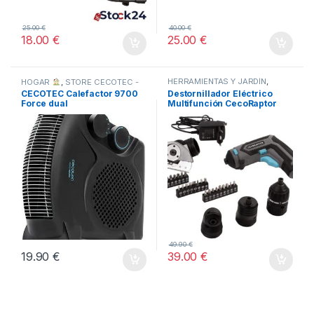
25.00
€
40.00
€
18.00
€
25.00
€
HERRAMIENTAS Y JARDÍN
,
HOGAR
,
STORE CECOTEC -
STORE CECOTEC -
DISTRIBUIDOR OFICIAL
,
CECOTEC Calefactor 9700
Destornillador Eléctrico
DISTRIBUIDOR OFICIAL
,
TODOS
Force dual
Multifunción CecoRaptor
TODOS
Perfect MultiWork 360 Ultra
49.90
€
19.90
€
39.00
€