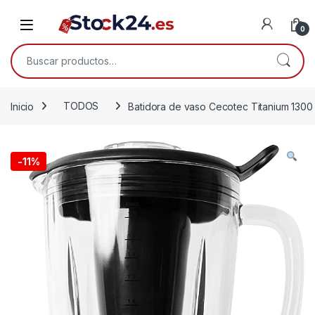
Saltar a la navegación
Saltar al contenido
Open
0
Buscar por:
Inicio
TODOS
Batidora de vaso Cecotec Titanium 1300
-
11%