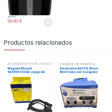
89.00
€
59.00
€
Productos relacionados
ACCESORIOS COCHE
,
COCHE Y
HOGAR
,
INFORMÁTICA
,
MOTO
,
TODOS
TODOS
Magneti Marelli
Electraline 62079, Bloco
941319170042 Juego de
Mini Cubo con Cargador
cables FIAT MSQ0042
Inalámbrico Rápido