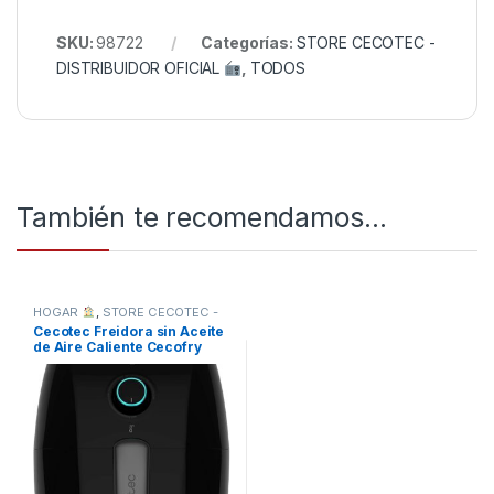
SKU:
98722
Categorías:
STORE CECOTEC -
DISTRIBUIDOR OFICIAL
,
TODOS
También te recomendamos…
HOGAR
,
STORE CECOTEC -
DISTRIBUIDOR OFICIAL
,
Cecotec Freidora sin Aceite
TODOS
de Aire Caliente Cecofry
Compact Rapid