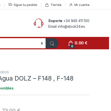
s
Sigue tu pedido
Tienda
Mi cuenta
Soporte
+34 949 411 100
Email: info@stock24.es
0.00
€
0
ODOS
gua DOLZ – F148 , F-148
ponibles
73.00
€