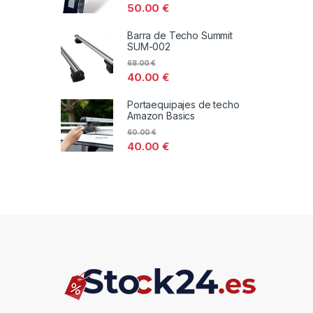
50.00
€
Barra de Techo Summit
SUM-002
68.00
€
40.00
€
Portaequipajes de techo
Amazon Basics
60.00
€
40.00
€