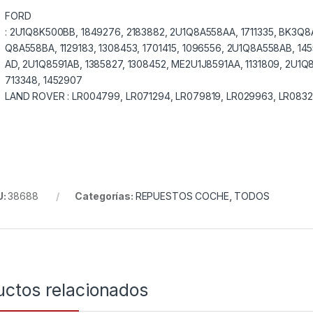
FORD
:
2U1Q8K500BB, 1849276, 2183882, 2U1Q8A558AA, 1711335, BK3Q8A5
Q8A558BA, 1129183, 1308453, 1701415, 1096556, 2U1Q8A558AB, 
AD, 2U1Q8591AB, 1385827, 1308452, ME2U1J8591AA, 1131809, 2U1Q
713348, 1452907
LAND ROVER :
LR004799, LR071294, LR079819, LR029963, LR083
U:
38688
Categorías:
REPUESTOS COCHE
,
TODOS
uctos relacionados