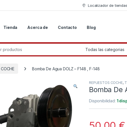
Localizador de tienda
Tienda
Acerca de
Contacto
Blog
r:
 COCHE
Bomba De Agua DOLZ – F148 , F-148
REPUESTOS COCHE
,
T
Bomba De A
Disponibilidad:
1 dis
50.00
€