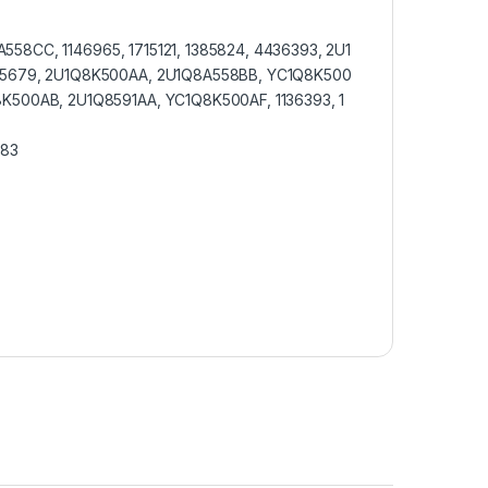
58CC, 1146965, 1715121, 1385824, 4436393, 2U1
1455679, 2U1Q8K500AA, 2U1Q8A558BB, YC1Q8K500
8K500AB, 2U1Q8591AA, YC1Q8K500AF, 1136393, 1
283