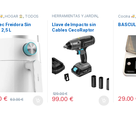
HERRAMIENTAS Y JARDÍN
,
,
HOGAR
,
TODOS
Cocina
HOGAR
,
STORE CECOTEC -
DISTRIBUIDOR OFICIAL
,
c Freidora Sin
Llave de Impacto sin
BASCUL
TODOS
 2,5 L
Cables CecoRaptor
Perfect Impact 2020 Ultra
CECOTEC
129.00
€
00
€
29.00
99.00
€
63.00
€