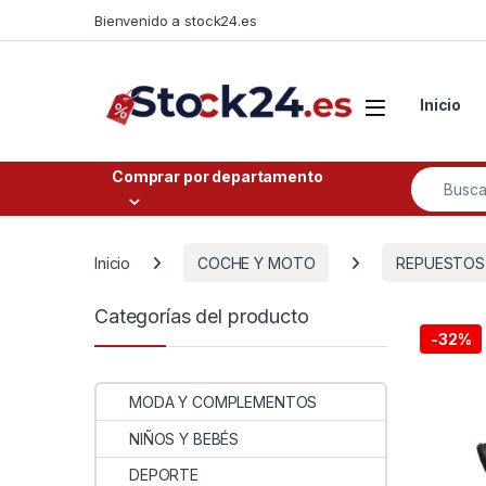
Saltar a la navegación
Saltar al contenido
Bienvenido a stock24.es
Open
Inicio
Buscar po
Comprar por departamento
Inicio
COCHE Y MOTO
REPUESTOS
Categorías del producto
-
32%
MODA Y COMPLEMENTOS
NIÑOS Y BEBÉS
DEPORTE