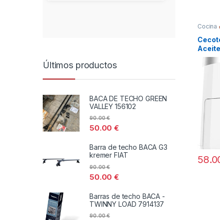
Cocina
Cecote
Aceite
Últimos productos
BACA DE TECHO GREEN
VALLEY 156102
90.00
€
50.00
€
Barra de techo BACA G3
kremer FIAT
58.
90.00
€
50.00
€
Barras de techo BACA -
TWINNY LOAD 7914137
90.00
€