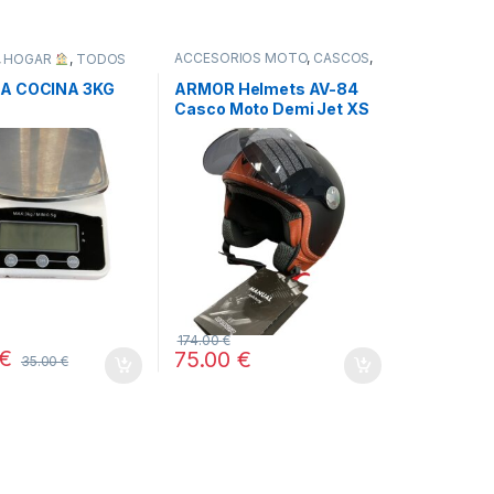
ACCESORIOS MOTO
,
CASCOS
,
,
HOGAR
,
TODOS
COCHE Y MOTO
,
TODOS
A COCINA 3KG
ARMOR Helmets AV-84
Casco Moto Demi Jet XS
174.00
€
€
75.00
€
35.00
€