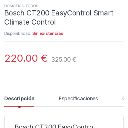
DOMÓTICA
,
TODOS
Bosch CT200 EasyControl Smart
Climate Control
Disponibilidad:
Sin existencias
220.00
€
325.00
€
Descripción
Especificaciones
Co
Bosch CT200 EasyControl