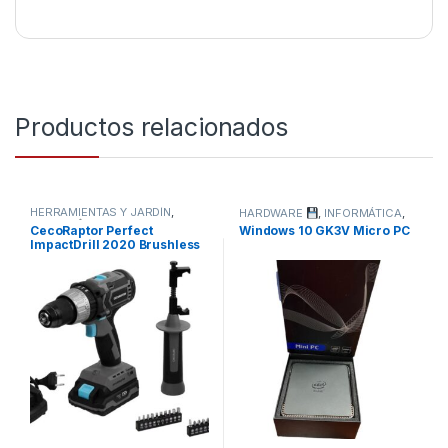
Productos relacionados
HERRAMIENTAS Y JARDÍN
,
HARDWARE
,
INFORMÁTICA
,
HOGAR
,
STORE CECOTEC -
TODOS
CecoRaptor Perfect
Windows 10 GK3V Micro PC
DISTRIBUIDOR OFICIAL
,
ImpactDrill 2020 Brushless
TODOS
Ultra