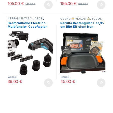
105.00
€
195.00
€
149.99
€
382.00
€
HERRAMIENTAS Y JARDÍN
,
Cocina
,
HOGAR
,
TODOS
STORE CECOTEC -
Destornillador Eléctrico
Parrilla Rectangular Lisa,35
DISTRIBUIDOR OFICIAL
,
Multifunción CecoRaptor
cm BRA Efficient Iron
TODOS
Perfect MultiWork 360 Ultra
49.90
€
62.00
€
39.00
€
45.00
€