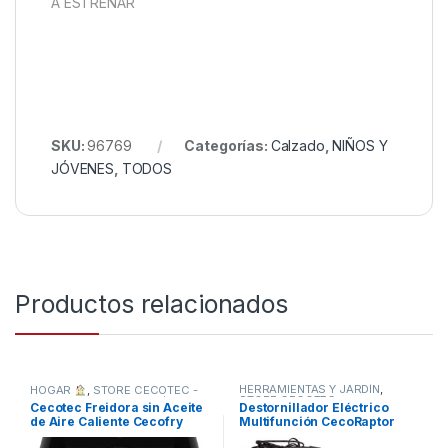
A ESTRENAR
SKU:
96769
Categorías:
Calzado
,
NIÑOS Y
JÓVENES
,
TODOS
Productos relacionados
HERRAMIENTAS Y JARDÍN
,
HOGAR
,
STORE CECOTEC -
STORE CECOTEC -
DISTRIBUIDOR OFICIAL
,
Cecotec Freidora sin Aceite
Destornillador Eléctrico
DISTRIBUIDOR OFICIAL
,
TODOS
de Aire Caliente Cecofry
Multifunción CecoRaptor
TODOS
Compact Rapid
Perfect MultiWork 360 Ultra