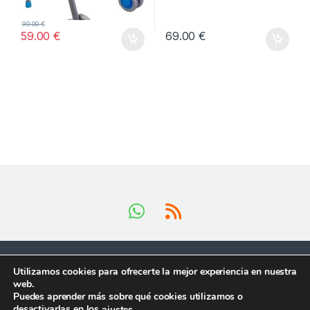
99.00
€
59.00
€
69.00
€
Utilizamos cookies para ofrecerte la mejor experiencia en nuestra
web.
Puedes aprender más sobre qué cookies utilizamos o
Tienes preguntas ?
desactivarlas en los
.
ajustes