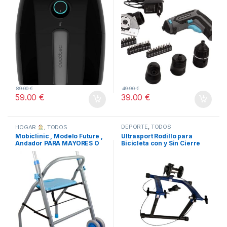
89.00
€
49.90
€
59.00
€
39.00
€
DEPORTE
,
TODOS
HOGAR
,
TODOS
Mobiclinic , Modelo Future ,
Ultrasport Rodillo para
Andador PARA MAYORES O
Bicicleta con y Sin Cierre
MINUSVALIDOS
Rápido, Carga Máxima 100
kg