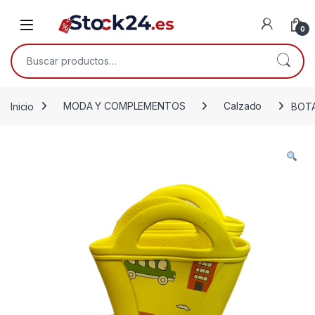
Saltar a la navegación
Saltar al contenido
Open
0
Buscar por:
Inicio
MODA Y COMPLEMENTOS
Calzado
BOTA