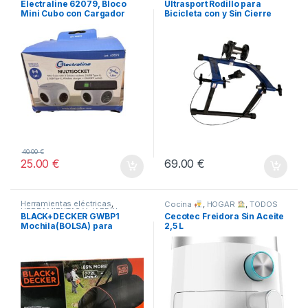
Electraline 62079, Bloco
Ultrasport Rodillo para
Mini Cubo con Cargador
Bicicleta con y Sin Cierre
Inalámbrico Rápido
Rápido, Carga Máxima 100
kg
40.00
€
25.00
€
69.00
€
Herramientas eléctricas
,
Cocina
,
HOGAR
,
TODOS
HERRAMIENTAS Y JARDÍN
,
BLACK+DECKER GWBP1
Cecotec Freidora Sin Aceite
TODOS
Mochila(BOLSA) para
2,5 L
soplador de hojas 72 Litros