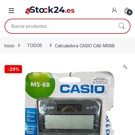
Saltar a la navegación
Saltar al contenido
Open
0
Buscar por:
Inicio
TODOS
Calculadora CASIO CAS-MS8B
-
29%