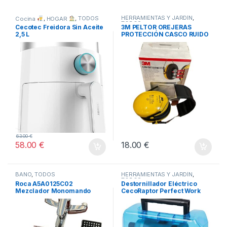
HERRAMIENTAS Y JARDÍN
,
Cocina
,
HOGAR
,
TODOS
TODOS
Cecotec Freidora Sin Aceite
3M PELTOR OREJERAS
2,5 L
PROTECCIÓN CASCO RUIDO
-AMARILLO
63.00
€
58.00
€
18.00
€
BAÑO
,
TODOS
HERRAMIENTAS Y JARDÍN
,
TODOS
Roca A5A0125C02
Destornillador Eléctrico
Mezclador Monomando
CecoRaptor Perfect Work
Baño-Ducha, Coleccion
360 Advance.
Victoria, Cromado