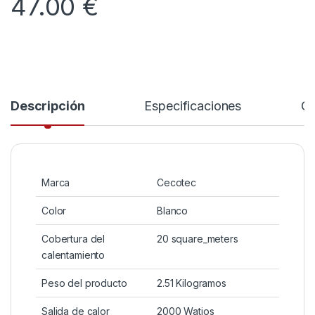
47.00
€
Descripción
Especificaciones
Co
Marca
Cecotec
Color
Blanco
Cobertura del
20 square_meters
calentamiento
Peso del producto
2.51 Kilogramos
Salida de calor
2000 Watios