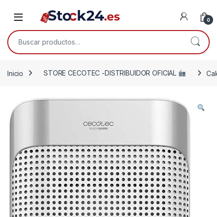
Saltar a la navegación
Saltar al contenido
Open
0
Buscar por:
Inicio
STORE CECOTEC -DISTRIBUIDOR OFICIAL
Cal