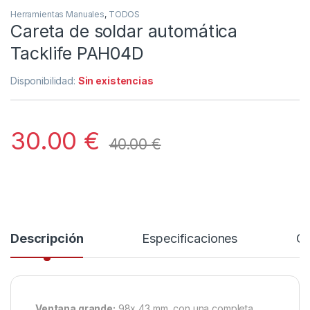
Herramientas Manuales
,
TODOS
Careta de soldar automática
Tacklife PAH04D
Disponibilidad:
Sin existencias
30.00
€
40.00
€
Descripción
Especificaciones
Co
Ventana grande:
98x 43 mm, con una completa