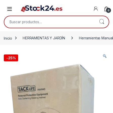
Saltar a la navegación
Saltar al contenido
Open
0
Buscar por:
Inicio
HERRAMIENTAS Y JARDÍN
Herramientas Manua
-
25%