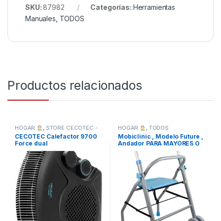
SKU:
87982
Categorías:
Herramientas
Manuales
,
TODOS
Productos relacionados
HOGAR
,
STORE CECOTEC -
HOGAR
,
TODOS
DISTRIBUIDOR OFICIAL
,
CECOTEC Calefactor 9700
Mobiclinic , Modelo Future ,
TODOS
Force dual
Andador PARA MAYORES O
MINUSVALIDOS