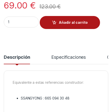
69.00
€
123.00
€
Caudalímetro BOSCH - 0280218130 cantidad
Añadir al carrito
Descripción
Especificaciones
Co
Equivalente a estas referencias constructor:
SSANGYONG :
665 094 30 48