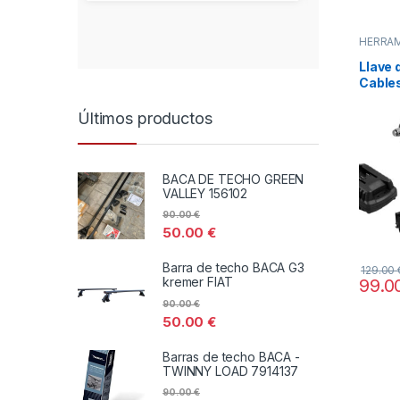
HERRAM
HOGA
DISTRI
Llave 
TODOS
Cable
Perfec
CECO
Últimos productos
BACA DE TECHO GREEN
VALLEY 156102
90.00
€
50.00
€
Barra de techo BACA G3
129.00
kremer FIAT
99.0
90.00
€
50.00
€
Barras de techo BACA -
TWINNY LOAD 7914137
90.00
€