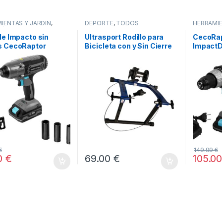
IENTAS Y JARDÍN
,
DEPORTE
,
TODOS
HERRAMIE
R
,
STORE CECOTEC -
HOGAR
BUIDOR OFICIAL
,
DISTRIBU
de Impacto sin
Ultrasport Rodillo para
CecoRap
TODOS
s CecoRaptor
Bicicleta con y Sin Cierre
ImpactD
t Impact 2020 Ultra
Rápido, Carga Máxima
Brushles
TEC
100 kg
€
149.99
€
0
€
69.00
€
105.0