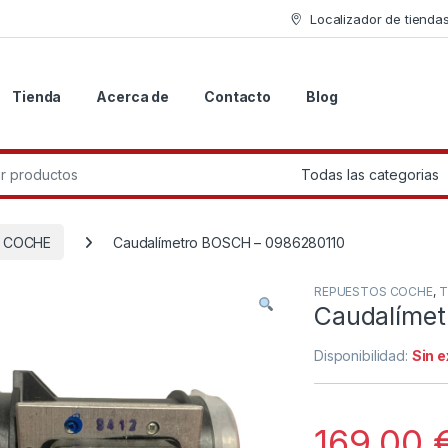
Localizador de tienda
Tienda
Acerca de
Contacto
Blog
r:
 COCHE
Caudalímetro BOSCH – 0986280110
REPUESTOS COCHE
,
T
Caudalímet
Disponibilidad:
Sin 
169.00