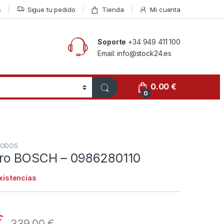
s
Sigue tu pedido
Tienda
Mi cuenta
Soporte
+34 949 411 100
Email: info@stock24.es
0.00
€
0
ODOS
ro BOSCH – 0986280110
existencias
€
339.00
€