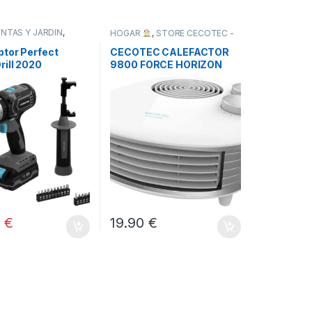
NTAS Y JARDÍN
,
HOGAR
,
STORE CECOTEC -
,
STORE CECOTEC -
DISTRIBUIDOR OFICIAL
,
IDOR OFICIAL
,
TODOS
tor Perfect
CECOTEC CALEFACTOR
rill 2020
9800 FORCE HORIZON
s Ultra
BLANCO
0
€
19.90
€