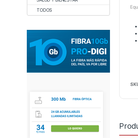
Equ
TODOS
SK
Prod