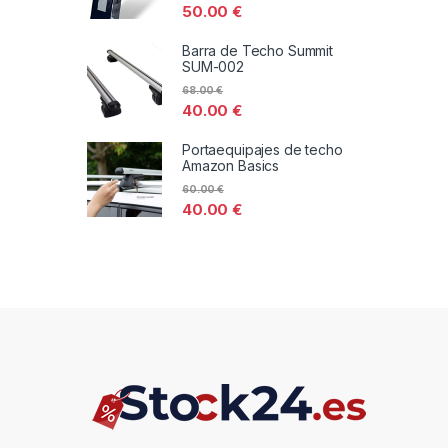
50.00
€
Barra de Techo Summit
SUM-002
68.00
€
40.00
€
Portaequipajes de techo
Amazon Basics
60.00
€
40.00
€