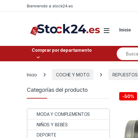
Saltar a la navegación
Saltar al contenido
Bienvenido a stock24.es
Open
Inicio
Buscar po
Comprar por departamento
Inicio
COCHE Y MOTO
REPUESTOS
Categorías del producto
-
50%
MODA Y COMPLEMENTOS
NIÑOS Y BEBÉS
DEPORTE