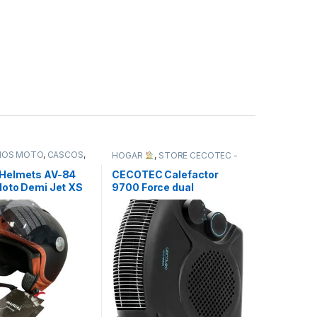
IOS MOTO
,
CASCOS
,
HOGAR
,
STORE CECOTEC -
 MOTO
,
TODOS
DISTRIBUIDOR OFICIAL
,
TODOS
Helmets AV-84
CECOTEC Calefactor
oto Demi Jet XS
9700 Force dual