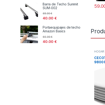
Barra de Techo Summit
59.0
SUM-002
68.00
€
40.00
€
Portaequipajes de techo
Prod
Amazon Basics
60.00
€
40.00
€
HOGA
DISTRI
TODOS
CECO
9800 
BLAN