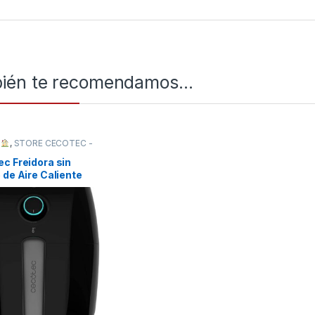
ién te recomendamos…
R
,
STORE CECOTEC -
BUIDOR OFICIAL
,
c Freidora sin
 de Aire Caliente
ry Compact Rapid