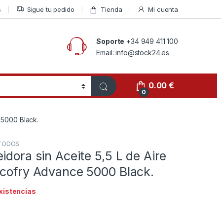
s
Sigue tu pedido
Tienda
Mi cuenta
Soporte
+34 949 411 100
Email: info@stock24.es
0.00
€
0
 5000 Black.
TODOS
idora sin Aceite 5,5 L de Aire
ecofry Advance 5000 Black.
existencias