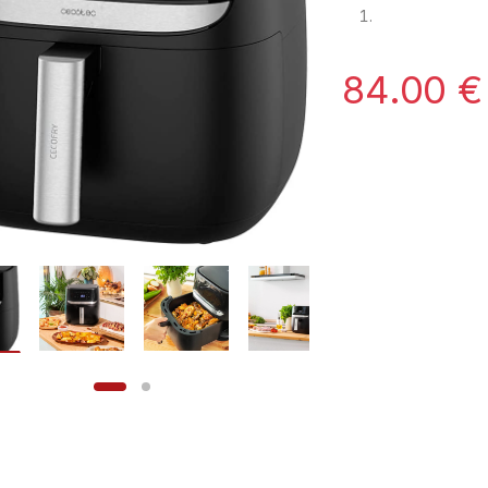
84.00
€