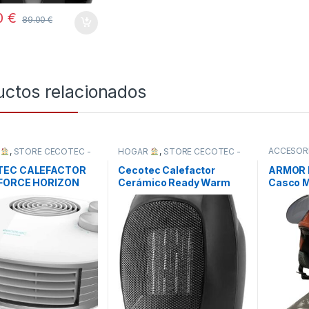
0
€
89.00
€
uctos relacionados
ACCESOR
R
,
STORE CECOTEC -
HOGAR
,
STORE CECOTEC -
COCHE Y
BUIDOR OFICIAL
,
DISTRIBUIDOR OFICIAL
,
TODOS
TEC CALEFACTOR
Cecotec Calefactor
ARMOR 
FORCE HORIZON
Cerámico Ready Warm
Casco M
CO
6000