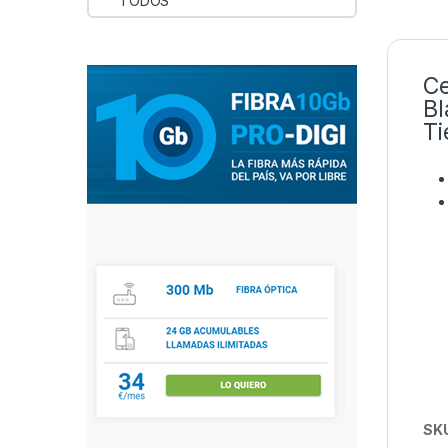
TODOS
Ce
Bl
Ti
SK