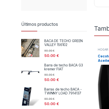
Últimos productos
Tamb
BACA DE TECHO GREEN
VALLEY 156102
HOGA
90.00
€
DISTRI
50.00
€
TODOS
Cecote
Aceite
Cecof
Barra de techo BACA G3
kremer FIAT
90.00
€
50.00
€
Barras de techo BACA -
TWINNY LOAD 7914137
90.00
€
50.00
€