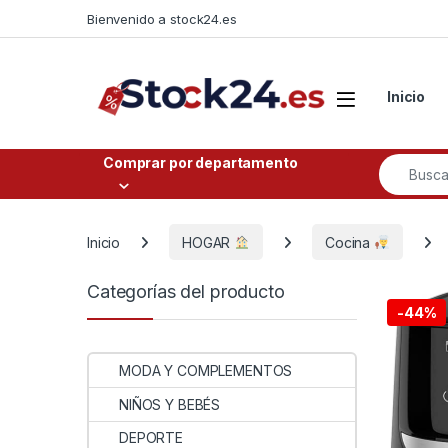
Saltar a la navegación
Saltar al contenido
Bienvenido a stock24.es
Open
Inicio
Buscar po
Comprar por departamento
Inicio
HOGAR
Cocina
Categorías del producto
-
44%
MODA Y COMPLEMENTOS
NIÑOS Y BEBÉS
DEPORTE