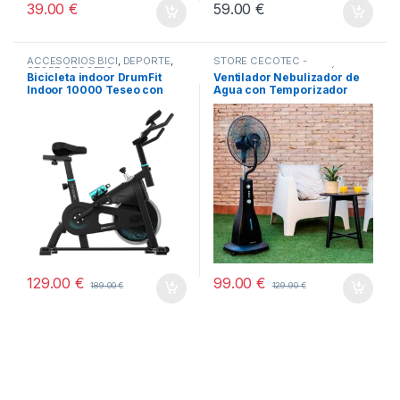
39.00
€
59.00
€
ACCESORIOS BICI
,
DEPORTE
,
STORE CECOTEC -
STORE CECOTEC -
DISTRIBUIDOR OFICIAL
Bicicleta indoor DrumFit
Ventilador Nebulizador de
DISTRIBUIDOR OFICIAL
,
Indoor 10000 Teseo con
Agua con Temporizador
TODOS
volante de inercia de 10 kg,
EnergySilence 590 cecotec
resistencia manual, monitor
LCD, soporte de dispositivos,
botella y
portabotellas.CECOTEC
129.00
€
99.00
€
189.00
€
129.90
€