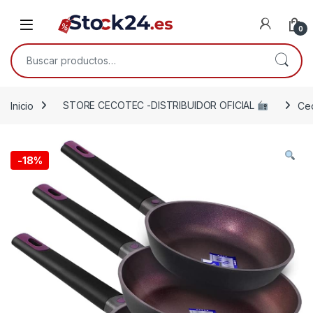
Saltar a la navegación
Saltar al contenido
Open
0
Buscar por:
Inicio
STORE CECOTEC -DISTRIBUIDOR OFICIAL
Cec
-
18%