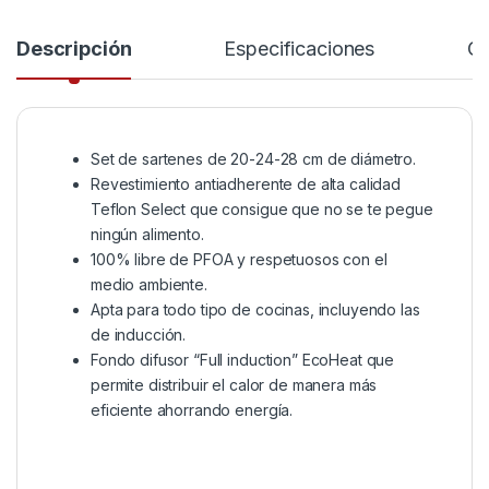
Descripción
Especificaciones
Co
Set de sartenes de 20-24-28 cm de diámetro.
Revestimiento antiadherente de alta calidad
Teflon Select que consigue que no se te pegue
ningún alimento.
100% libre de PFOA y respetuosos con el
medio ambiente.
Apta para todo tipo de cocinas, incluyendo las
de inducción.
Fondo difusor “Full induction” EcoHeat que
permite distribuir el calor de manera más
eficiente ahorrando energía.