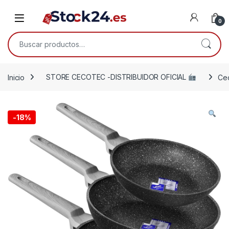
Saltar a la navegación
Saltar al contenido
Open
0
Buscar por:
Inicio
STORE CECOTEC -DISTRIBUIDOR OFICIAL
Cec
-
18%