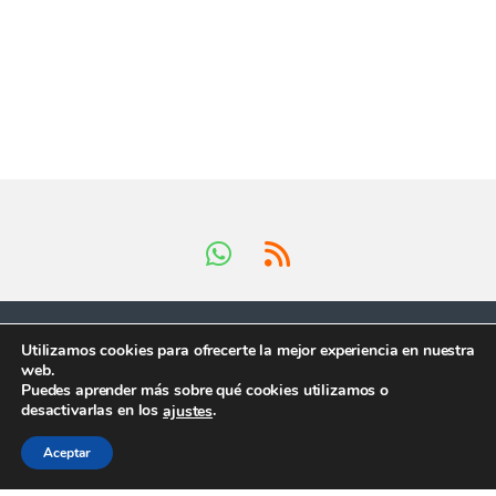
Utilizamos cookies para ofrecerte la mejor experiencia en nuestra
web.
Puedes aprender más sobre qué cookies utilizamos o
Tienes preguntas ?
desactivarlas en los
.
ajustes
¡Llámanos en horario
comercial!
Aceptar
+34 624 419 902