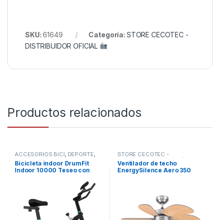
SKU:
61649
Categoría:
STORE CECOTEC -
DISTRIBUIDOR OFICIAL
Productos relacionados
ACCESORIOS BICI
,
DEPORTE
,
STORE CECOTEC -
STORE CECOTEC -
DISTRIBUIDOR OFICIAL
,
Bicicleta indoor DrumFit
Ventilador de techo
DISTRIBUIDOR OFICIAL
,
TODOS
Indoor 10000 Teseo con
EnergySilence Aero 350
TODOS
volante de inercia de 10 kg,
resistencia manual, monitor
LCD, soporte de dispositivos,
botella y
portabotellas.CECOTEC