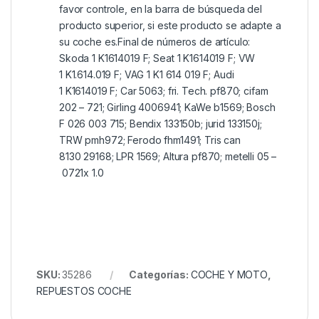
favor controle, en la barra de búsqueda del
producto superior, si este producto se adapte a
su coche es.Final de números de artículo:
Skoda 1 K1614019 F; Seat 1 K1614019 F; VW
1 K1.614.019 F; VAG 1 K1 614 019 F; Audi
1 K1614019 F; Car 5063; fri. Tech. pf870; cifam
202 – 721; Girling 4006941; KaWe b1569; Bosch
F 026 003 715; Bendix 133150b; jurid 133150j;
TRW pmh972; Ferodo fhm1491; Tris can
8130 29168; LPR 1569; Altura pf870; metelli 05 –
0721x 1.0
SKU:
35286
Categorías:
COCHE Y MOTO
,
REPUESTOS COCHE