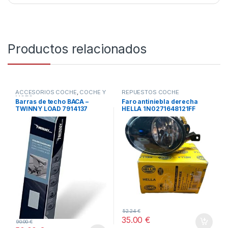
Productos relacionados
ACCESORIOS COCHE
,
COCHE Y
REPUESTOS COCHE
MOTO
Barras de techo BACA –
Faro antiniebla derecha
TWINNY LOAD 7914137
HELLA 1N0271648121FF
52.24
€
35.00
€
90.00
€