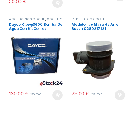
50.00
€
ACCESORIOS COCHE
,
COCHE Y
REPUESTOS COCHE
MOTO
,
TODOS
Dayco Ktbwp3600 Bomba De
Medidor de Masa de Aire
Agua Con Kit Correa
Bosch 0280217121
Distribución
130.00
€
79.00
€
150.00
€
129.00
€