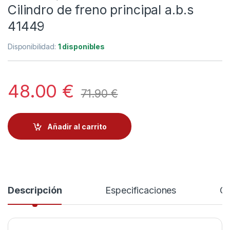
Cilindro de freno principal a.b.s
41449
Disponibilidad:
1 disponibles
48.00
€
71.90
€
Añadir al carrito
Descripción
Especificaciones
Co