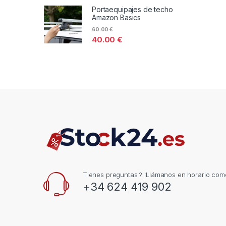
Portaequipajes de techo
Amazon Basics
60.00
€
40.00
€
Tienes preguntas ? ¡Llámanos en horario come
+34 624 419 902