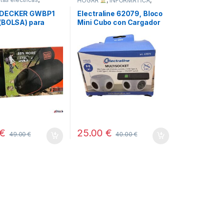
HOGAR
,
INFORMÁTICA
,
NTAS Y JARDÍN
,
TODOS
DECKER GWBP1
Electraline 62079, Bloco
(BOLSA) para
Mini Cubo con Cargador
 de hojas 72
Inalámbrico Rápido
€
25.00
€
49.00
€
40.00
€