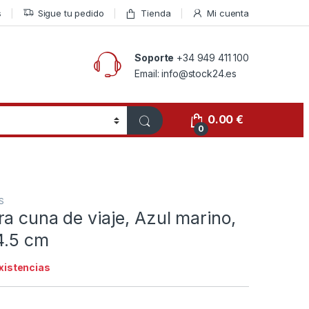
s
Sigue tu pedido
Tienda
Mi cuenta
Soporte
+34 949 411 100
Email: info@stock24.es
0.00
€
0
S
a cuna de viaje, Azul marino,
4.5 cm
existencias