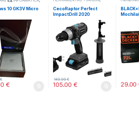
ARE
,
INFORMÁTICA
,
HERRAMIE
HOGAR
,
STORE CECOTEC -
TODOS
DISTRIBUIDOR OFICIAL
,
ws 10 GK3V Micro
CecoRaptor Perfect
BLACK+
TODOS
ImpactDrill 2020
Mochila
Brushless Ultra
soplador
Litros
0
€
149.99
€
29.00
00
€
105.00
€