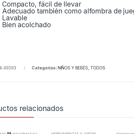
Compacto, fácil de llevar
Adecuado también como alfombra de jue
Lavable
Bien acolchado
U:
49293
Categorías:
NIÑOS Y BEBÉS
,
TODOS
uctos relacionados
HERRAMIENTAS Y JARDÍN
,
Herramien