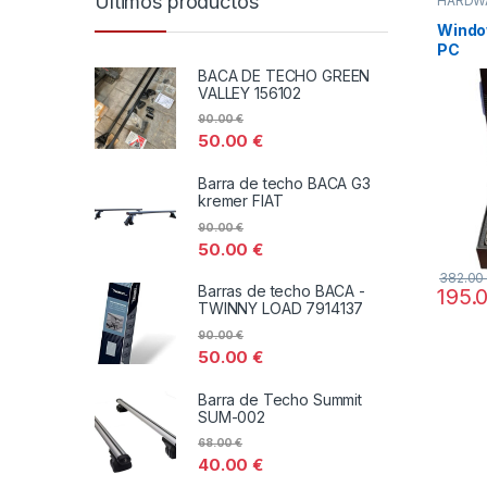
Últimos productos
HARDW
TODOS
Windo
PC
BACA DE TECHO GREEN
VALLEY 156102
90.00
€
50.00
€
Barra de techo BACA G3
kremer FIAT
90.00
€
50.00
€
382.0
Barras de techo BACA -
195.
TWINNY LOAD 7914137
90.00
€
50.00
€
Barra de Techo Summit
SUM-002
68.00
€
40.00
€