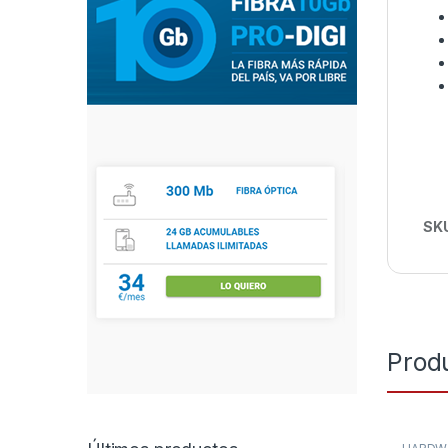
SK
Prod