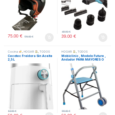
49.90
€
75.00
€
39.00
€
174.00
€
Cocina
,
HOGAR
,
TODOS
HOGAR
,
TODOS
Cecotec Freidora Sin Aceite
Mobiclinic , Modelo Future ,
2,5 L
Andador PARA MAYORES O
MINUSVALIDOS
63.00
€
99.00
€