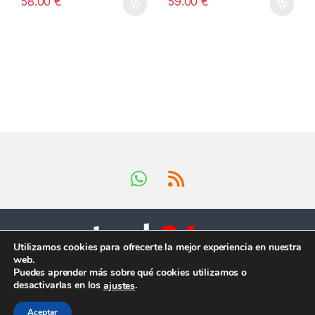
58.00
€
59.00
€
Utilizamos cookies para ofrecerte la mejor experiencia en nuestra
web.
Tienes preguntas ?
Puedes aprender más sobre qué cookies utilizamos o
¡Llámanos en horario
desactivarlas en los
.
ajustes
comercial!
+34 624 419 902
Aceptar