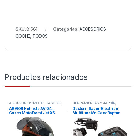
SKU:
81561
Categorías:
ACCESORIOS
COCHE
,
TODOS
Productos relacionados
ACCESORIOS MOTO
,
CASCOS
,
HERRAMIENTAS Y JARDÍN
,
COCHE Y MOTO
,
TODOS
STORE CECOTEC -
ARMOR Helmets AV-84
Destornillador Eléctrico
DISTRIBUIDOR OFICIAL
,
Casco Moto Demi Jet XS
Multifunción CecoRaptor
TODOS
Perfect MultiWork 360 Ultra