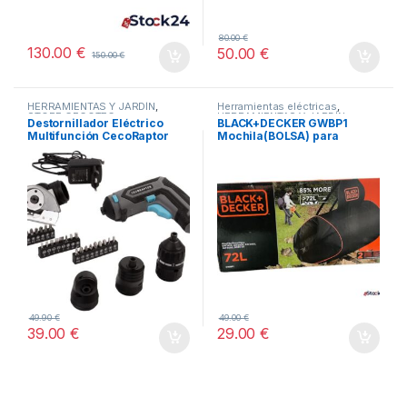
80.00
€
130.00
€
50.00
€
150.00
€
HERRAMIENTAS Y JARDÍN
,
Herramientas eléctricas
,
STORE CECOTEC -
HERRAMIENTAS Y JARDÍN
,
Destornillador Eléctrico
BLACK+DECKER GWBP1
TODOS
DISTRIBUIDOR OFICIAL
,
Multifunción CecoRaptor
Mochila(BOLSA) para
TODOS
Perfect MultiWork 360 Ultra
soplador de hojas 72 Litros
49.90
€
49.00
€
39.00
€
29.00
€