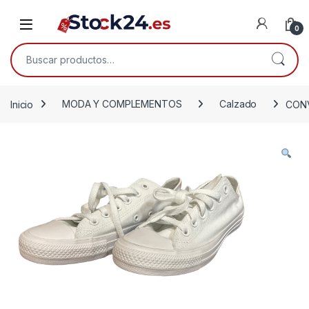
Saltar a la navegación
Saltar al contenido
Open
0
Buscar por:
Inicio
MODA Y COMPLEMENTOS
Calzado
CONV