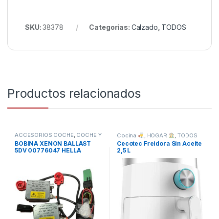
SKU:
38378
Categorías:
Calzado
,
TODOS
Productos relacionados
ACCESORIOS COCHE
,
COCHE Y
Cocina
,
HOGAR
,
TODOS
MOTO
,
TODOS
BOBINA XENON BALLAST
Cecotec Freidora Sin Aceite
5DV 00776047 HELLA
2,5 L