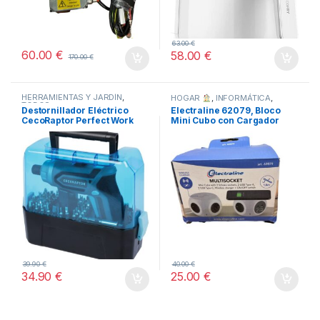
63.00
€
60.00
€
58.00
€
170.00
€
HERRAMIENTAS Y JARDÍN
,
HOGAR
,
INFORMÁTICA
,
TODOS
TODOS
Destornillador Eléctrico
Electraline 62079, Bloco
CecoRaptor Perfect Work
Mini Cubo con Cargador
360 Advance.
Inalámbrico Rápido
39.90
€
40.00
€
34.90
€
25.00
€