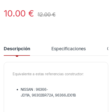
10.00
€
12.00
€
Descripción
Especificaciones
Co
Equivalente a estas referencias constructor:
NISSAN :
96366-
JD11A, 96302BR72A, 96366JD01B