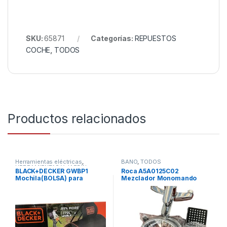
SKU:
65871
Categorías:
REPUESTOS
COCHE
,
TODOS
Productos relacionados
Herramientas eléctricas
,
BAÑO
,
TODOS
HERRAMIENTAS Y JARDÍN
,
BLACK+DECKER GWBP1
Roca A5A0125C02
TODOS
Mochila(BOLSA) para
Mezclador Monomando
soplador de hojas 72 Litros
Baño-Ducha, Coleccion
Victoria, Cromado