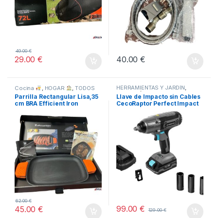
49.00
€
29.00
€
40.00
€
HERRAMIENTAS Y JARDÍN
,
Cocina
,
HOGAR
,
TODOS
HOGAR
,
STORE CECOTEC -
Parrilla Rectangular Lisa,35
Llave de Impacto sin Cables
DISTRIBUIDOR OFICIAL
,
cm BRA Efficient Iron
CecoRaptor Perfect Impact
TODOS
2020 Ultra CECOTEC
62.00
€
99.00
€
45.00
€
129.00
€