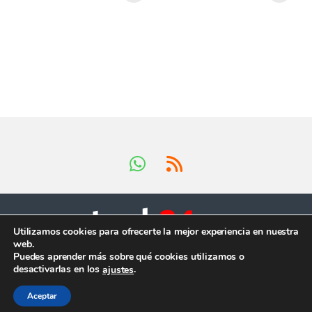
Utilizamos cookies para ofrecerte la mejor experiencia en nuestra
web.
Tienes preguntas ?
Puedes aprender más sobre qué cookies utilizamos o
¡Llámanos en horario
desactivarlas en los
.
ajustes
comercial!
+34 624 419 902
Aceptar