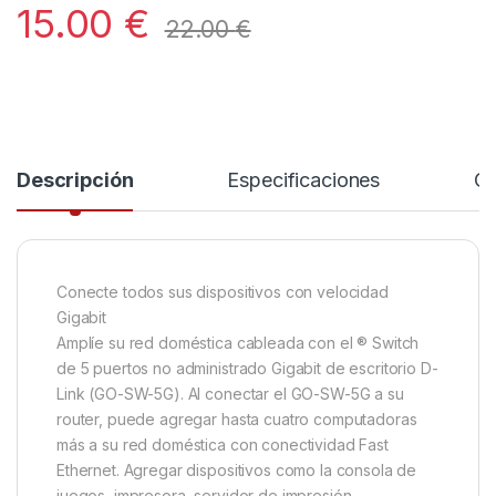
15.00
€
22.00
€
Descripción
Especificaciones
Co
Conecte todos sus dispositivos con velocidad
Gigabit
Amplíe su red doméstica cableada con el ® Switch
de 5 puertos no administrado Gigabit de escritorio D-
Link (GO-SW-5G). Al conectar el GO-SW-5G a su
router, puede agregar hasta cuatro computadoras
más a su red doméstica con conectividad Fast
Ethernet. Agregar dispositivos como la consola de
juegos, impresora, servidor de impresión,