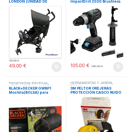
LONDON (UNIDAD DE
ImpactDrill 2020 Brushless
TODOS
EXPOSICION – SIN
Ultra
EMBALAJE ORIGINAL)
65.00
€
105.00
€
49.00
€
149.99
€
Herramientas eléctricas
,
HERRAMIENTAS Y JARDÍN
,
HERRAMIENTAS Y JARDÍN
,
TODOS
BLACK+DECKER GWBP1
3M PELTOR OREJERAS
TODOS
Mochila(BOLSA) para
PROTECCIÓN CASCO RUIDO
soplador de hojas 72 Litros
-AMARILLO