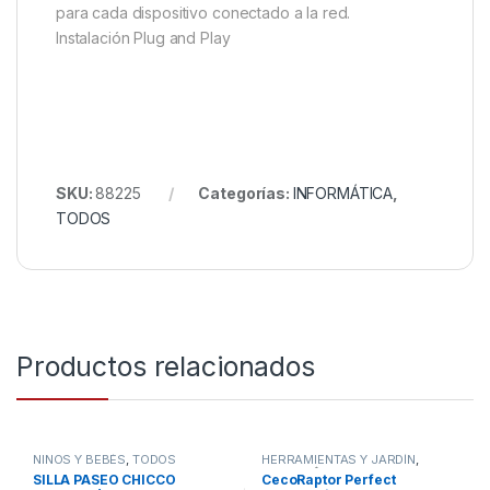
para cada dispositivo conectado a la red.
Instalación Plug and Play
SKU:
88225
Categorías:
INFORMÁTICA
,
TODOS
Productos relacionados
NIÑOS Y BEBÉS
,
TODOS
HERRAMIENTAS Y JARDÍN
,
HOGAR
,
STORE CECOTEC -
SILLA PASEO CHICCO
CecoRaptor Perfect
DISTRIBUIDOR OFICIAL
,