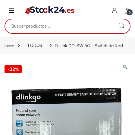
Saltar a la navegación
Saltar al contenido
Open
0
Buscar por:
Inicio
TODOS
D-Link GO-SW-5G – Switch de Red
-
32%