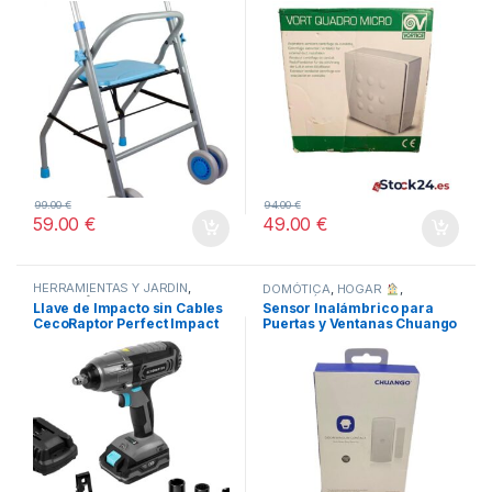
99.00
€
94.00
€
59.00
€
49.00
€
HERRAMIENTAS Y JARDÍN
,
DOMÓTICA
,
HOGAR
,
HOGAR
,
STORE CECOTEC -
INFORMÁTICA
Llave de Impacto sin Cables
Sensor Inalámbrico para
DISTRIBUIDOR OFICIAL
,
CecoRaptor Perfect Impact
Puertas y Ventanas Chuango
TODOS
2020 Ultra CECOTEC
DWC-102