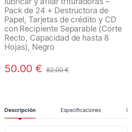
lubricar y afilar trituradoras –
Pack de 24 + Destructora de
Papel, Tarjetas de crédito y CD
con Recipiente Separable (Corte
Recto, Capacidad de hasta 8
Hojas), Negro
50.00
€
82.00
€
Descripción
Especificaciones
Co