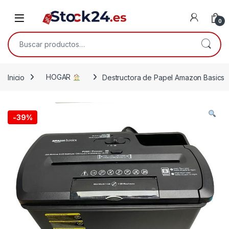
Saltar a la navegación
Saltar al contenido
Open
0
Buscar por:
Inicio
HOGAR
Destructora de Papel Amazon Basics
-
39%