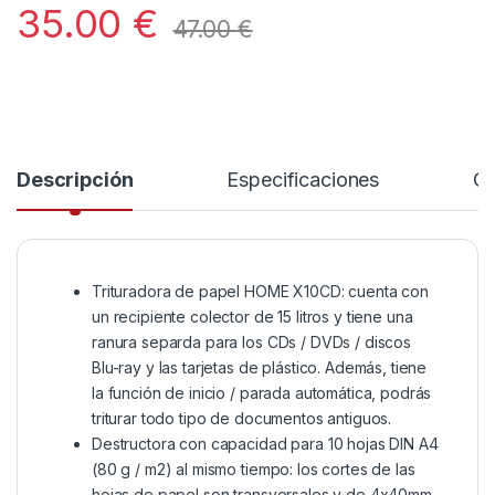
35.00
€
47.00
€
Descripción
Especificaciones
Co
Trituradora de papel HOME X10CD: cuenta con
un recipiente colector de 15 litros y tiene una
ranura separda para los CDs / DVDs / discos
Blu-ray y las tarjetas de plástico. Además, tiene
la función de inicio / parada automática, podrás
triturar todo tipo de documentos antiguos.
Destructora con capacidad para 10 hojas DIN A4
(80 g / m2) al mismo tiempo: los cortes de las
hojas de papel son transversales y de 4x40mm