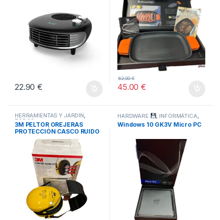
62.00
€
22.90
€
45.00
€
HERRAMIENTAS Y JARDÍN
,
HARDWARE
,
INFORMÁTICA
,
TODOS
TODOS
3M PELTOR OREJERAS
Windows 10 GK3V Micro PC
PROTECCIÓN CASCO RUIDO
-AMARILLO