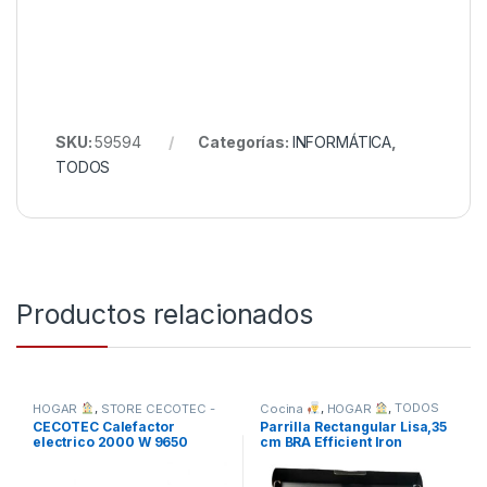
SKU:
59594
Categorías:
INFORMÁTICA
,
TODOS
Productos relacionados
HOGAR
,
STORE CECOTEC -
Cocina
,
HOGAR
,
TODOS
DISTRIBUIDOR OFICIAL
,
CECOTEC Calefactor
Parrilla Rectangular Lisa,35
TODOS
electrico 2000 W 9650
cm BRA Efficient Iron
force horizon -NUEVO