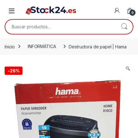
Saltar a la navegación
Saltar al contenido
Open
0
Buscar por:
Inicio
INFORMÁTICA
Destructora de papel | Hama
-
26%