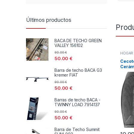
Últimos productos
Prod
BACA DE TECHO GREEN
VALLEY 156102
90.00
€
HOGA
DISTRI
50.00
€
TODOS
Cecot
Cerám
Barra de techo BACA G3
6000
kremer FIAT
90.00
€
50.00
€
Barras de techo BACA -
TWINNY LOAD 7914137
90.00
€
50.00
€
Barra de Techo Summit