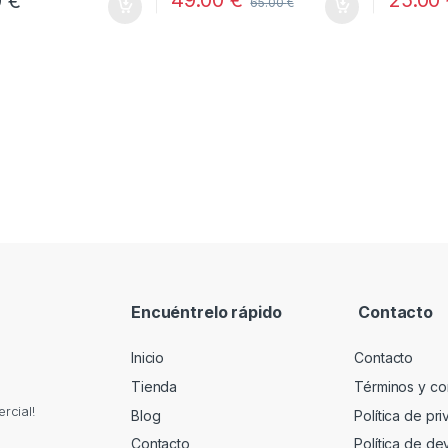
49.00
€
25.00
9
€
65.00
€
Encuéntrelo rápido
Contacto
Inicio
Contacto
Tienda
Términos y co
rcial!
Blog
Política de pr
Contacto
Política de de