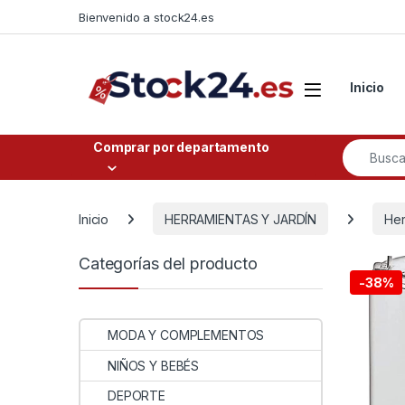
Saltar a la navegación
Saltar al contenido
Bienvenido a stock24.es
Open
Inicio
Buscar po
Comprar por departamento
Inicio
HERRAMIENTAS Y JARDÍN
Her
Categorías del producto
-
38%
MODA Y COMPLEMENTOS
NIÑOS Y BEBÉS
DEPORTE