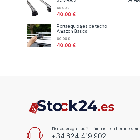
19.9
SUM-002
68.00
€
40.00
€
Portaequipajes de techo
Amazon Basics
60.00
€
40.00
€
Tienes preguntas ? ¡Llámanos en horario come
+34 624 419 902