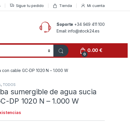
s
Sigue tu pedido
Tienda
Mi cuenta
Soporte
+34 949 411 100
Email: info@stock24.es
0.00
€
0
a con cable GC-DP 1020 N – 1.000 W
s
,
TODOS
mba sumergible de agua sucia
GC-DP 1020 N – 1.000 W
existencias