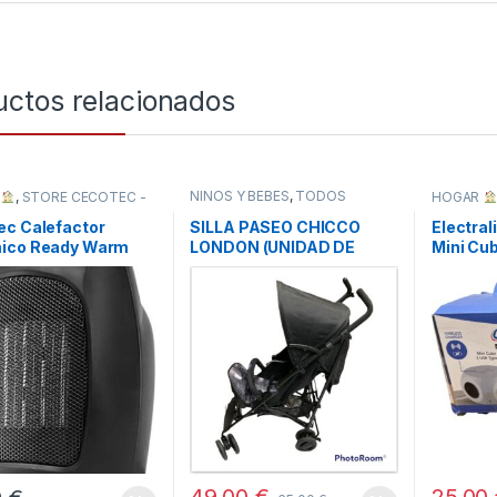
uctos relacionados
NIÑOS Y BEBÉS
,
TODOS
R
,
STORE CECOTEC -
HOGAR
TODOS
BUIDOR OFICIAL
,
ec Calefactor
SILLA PASEO CHICCO
Electral
ico Ready Warm
LONDON (UNIDAD DE
Mini Cu
EXPOSICION – SIN
Inalámb
EMBALAJE ORIGINAL)