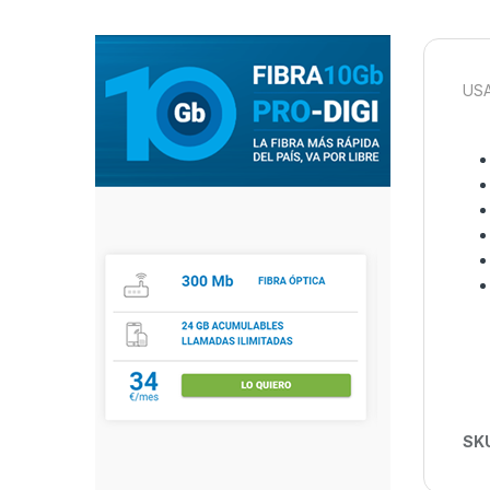
US
SK