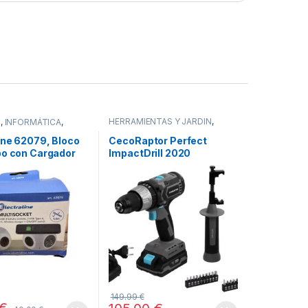
HERRAMIENTAS Y JARDÍN
,
,
INFORMÁTICA
,
HOGAR
,
STORE CECOTEC -
DISTRIBUIDOR OFICIAL
,
ine 62079, Bloco
CecoRaptor Perfect
TODOS
bo con Cargador
ImpactDrill 2020
rico Rápido
Brushless Ultra
149.99
€