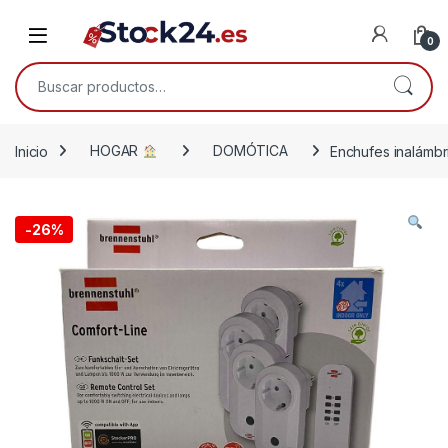
Saltar a la navegación
Saltar al contenido
Open
0
Buscar por:
Inicio
HOGAR
DOMÓTICA
Enchufes inalámbr
-
26%