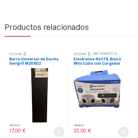
Productos relacionados
HOGAR
HOGAR
,
INFORMÁTICA
,
TODOS
Barra Universal de Ducha
Electraline 62079, Bloco
Ibergrif M20802
Mini Cubo con Cargador
Inalámbrico Rápido
26.71
€
40.00
€
17.00
€
25.00
€