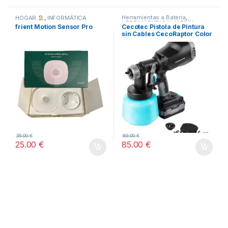
Herramientas a Bateria
,
HOGAR
,
INFORMÁTICA
HERRAMIENTAS Y JARDÍN
,
frient Motion Sensor Pro
Cecotec Pistola de Pintura
HOGAR
sin Cables CecoRaptor Color
4020 Ultra
35.00
€
89.00
€
25.00
€
85.00
€