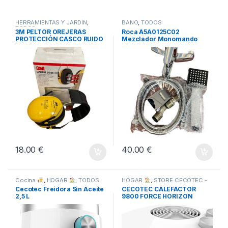
HERRAMIENTAS Y JARDÍN
,
BAÑO
,
TODOS
TODOS
3M PELTOR OREJERAS
Roca A5A0125C02
PROTECCIÓN CASCO RUIDO
Mezclador Monomando
-AMARILLO
Baño-Ducha, Coleccion
Victoria, Cromado
18.00
€
40.00
€
Cocina
,
HOGAR
,
TODOS
HOGAR
,
STORE CECOTEC -
DISTRIBUIDOR OFICIAL
,
Cecotec Freidora Sin Aceite
CECOTEC CALEFACTOR
TODOS
2,5 L
9800 FORCE HORIZON
BLANCO