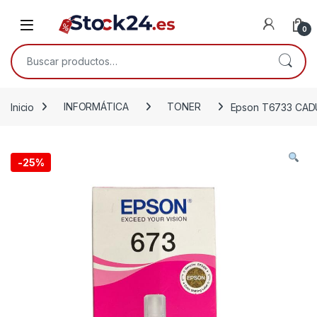
Saltar a la navegación
Saltar al contenido
Open
0
Buscar por:
Inicio
INFORMÁTICA
TONER
Epson T6733 CADUC
-
25%