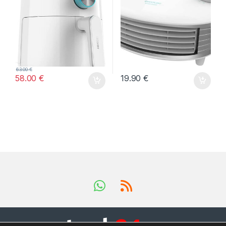
63.00
€
58.00
€
19.90
€