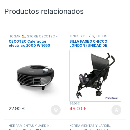
Productos relacionados
NIÑOS Y BEBÉS
,
TODOS
HOGAR
,
STORE CECOTEC -
DISTRIBUIDOR OFICIAL
,
CECOTEC Calefactor
SILLA PASEO CHICCO
TODOS
electrico 2000 W 9650
LONDON (UNIDAD DE
force horizon -NUEVO
EXPOSICION – SIN
EMBALAJE ORIGINAL)
65.00
€
22.90
€
49.00
€
HERRAMIENTAS Y JARDÍN
,
HERRAMIENTAS Y JARDÍN
,
TODOS
STORE CECOTEC -