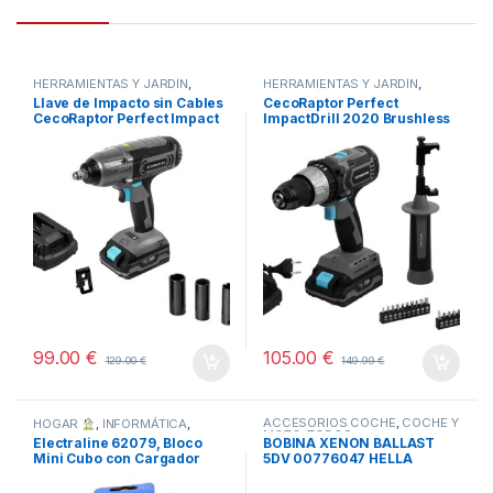
HERRAMIENTAS Y JARDÍN
,
HERRAMIENTAS Y JARDÍN
,
HOGAR
,
STORE CECOTEC -
HOGAR
,
STORE CECOTEC -
Llave de Impacto sin Cables
CecoRaptor Perfect
DISTRIBUIDOR OFICIAL
,
DISTRIBUIDOR OFICIAL
,
CecoRaptor Perfect Impact
ImpactDrill 2020 Brushless
TODOS
TODOS
2020 Ultra CECOTEC
Ultra
99.00
€
105.00
€
129.00
€
149.99
€
ACCESORIOS COCHE
,
COCHE Y
HOGAR
,
INFORMÁTICA
,
MOTO
,
TODOS
TODOS
Electraline 62079, Bloco
BOBINA XENON BALLAST
Mini Cubo con Cargador
5DV 00776047 HELLA
Inalámbrico Rápido