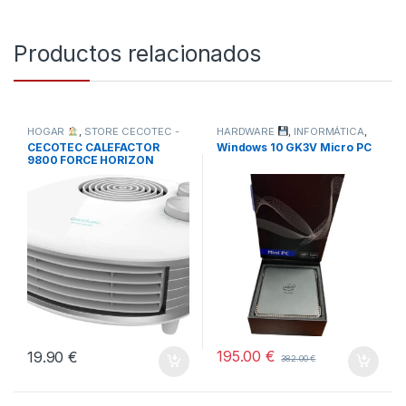
Productos relacionados
HOGAR
,
STORE CECOTEC -
HARDWARE
,
INFORMÁTICA
,
TODOS
DISTRIBUIDOR OFICIAL
,
CECOTEC CALEFACTOR
Windows 10 GK3V Micro PC
TODOS
9800 FORCE HORIZON
BLANCO
195.00
€
19.90
€
382.00
€