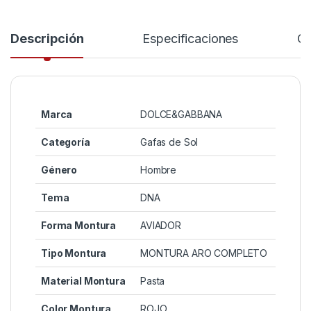
Descripción
Especificaciones
Co
Marca
DOLCE&GABBANA
Categoría
Gafas de Sol
Género
Hombre
Tema
DNA
Forma Montura
AVIADOR
Tipo Montura
MONTURA ARO COMPLETO
Material Montura
Pasta
Color Montura
ROJO