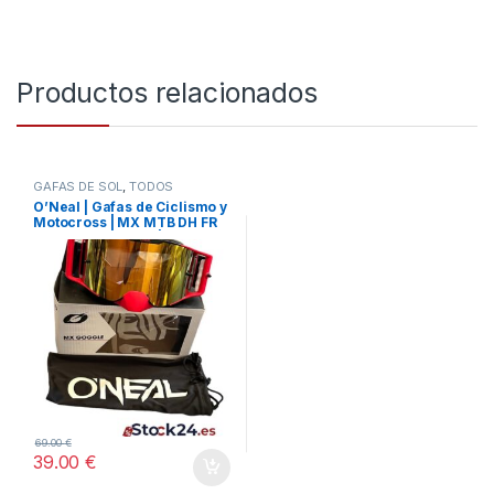
Productos relacionados
GAFAS DE SOL
,
TODOS
O’Neal | Gafas de Ciclismo y
Motocross | MX MTB DH FR
Downhill Freeride | Correa
ajustable, confort óptimo,
ventilación perfecta | Gafa
B-30 | Unisex | Espejada |
Talla única
69.00
€
39.00
€