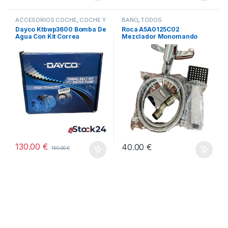
ACCESORIOS COCHE
,
COCHE Y
BAÑO
,
TODOS
MOTO
,
TODOS
Dayco Ktbwp3600 Bomba De
Roca A5A0125C02
Agua Con Kit Correa
Mezclador Monomando
Distribución
Baño-Ducha, Coleccion
Victoria, Cromado
130.00
€
40.00
€
150.00
€