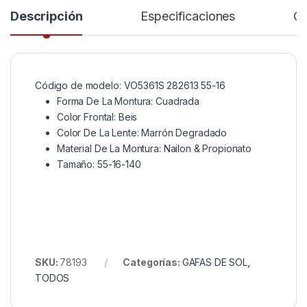
Descripción
Especificaciones
Co
Código de modelo
:
VO5361S 282613 55-16
Forma De La Montura:
Cuadrada
Color Frontal:
Beis
Color De La Lente:
Marrón Degradado
Material De La Montura:
Nailon & Propionato
Tamaño
:
55-16-140
SKU:
78193
Categorías:
GAFAS DE SOL
,
TODOS