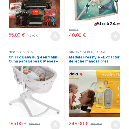
Ocean
80.00
€
55.00
€
40.00
€
145.00
€
NIÑOS Y BEBÉS
NIÑOS Y BEBÉS
,
TODOS
Chicco Baby Hug 4 en 1 Mini
Medela Freestyle – Extractor
Cuna para Bebés 0 Meses –
de leche manos libres
3 Años (15 kg), Hamaca,
Trona y Silla con Arco de
Juguetes, Altura y Respaldo
Ajustables y 4 Ruedas
195.00
€
249.00
€
239.00
€
489.00
€