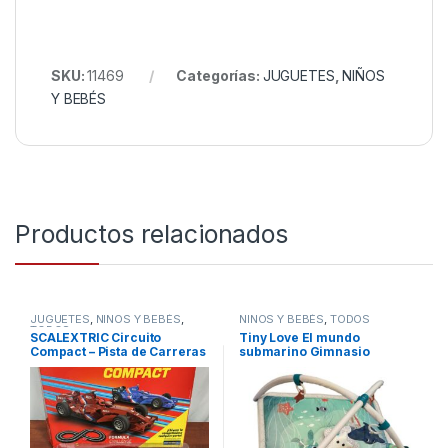
SKU:
11469
Categorías:
JUGUETES
,
NIÑOS
Y BEBÉS
Productos relacionados
JUGUETES
,
NIÑOS Y BEBÉS
,
NIÑOS Y BEBÉS
,
TODOS
TODOS
SCALEXTRIC Circuito
Tiny Love El mundo
Compact – Pista de Carreras
submarino Gimnasio
Completa – 2 Coches y 2
musical, gimnasio
mandos
actividades bebe, manta de
juegos sensoriales sonoros
y táctiles, música integrada
y contenido multimedia,
colección Treasure the