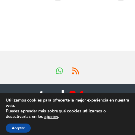
Utilizamos cookies para ofrecerte la mejor experiencia en nuestra
web.
Tienes preguntas ?
Puedes aprender más sobre qué cookies utilizamos o
¡Llámanos en horario
desactivarlas en los
.
ajustes
comercial!
+34 624 419 902
Aceptar