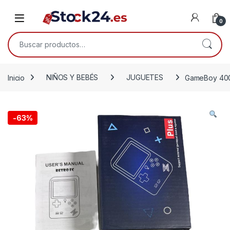
Saltar a la navegación
Saltar al contenido
Open
0
Buscar por:
Inicio
NIÑOS Y BEBÉS
JUGUETES
GameBoy 400 
-
63%