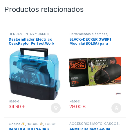
Productos relacionados
HERRAMIENTAS Y JARDÍN
,
Herramientas eléctricas
,
TODOS
HERRAMIENTAS Y JARDÍN
,
Destornillador Eléctrico
BLACK+DECKER GWBP1
TODOS
CecoRaptor Perfect Work
Mochila(BOLSA) para
360 Advance.
soplador de hojas 72 Litros
39.90
€
49.00
€
34.90
€
29.00
€
ACCESORIOS MOTO
,
CASCOS
,
Cocina
,
HOGAR
,
TODOS
COCHE Y MOTO
,
TODOS
BASCULA COCINA 3KG
ARMOR Helmets AV-84