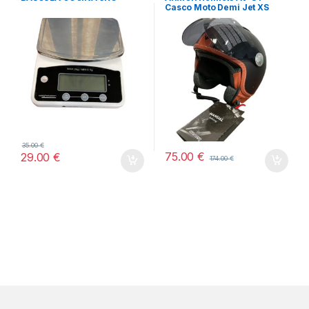
Casco Moto Demi Jet XS
35.00
€
75.00
€
29.00
€
174.00
€