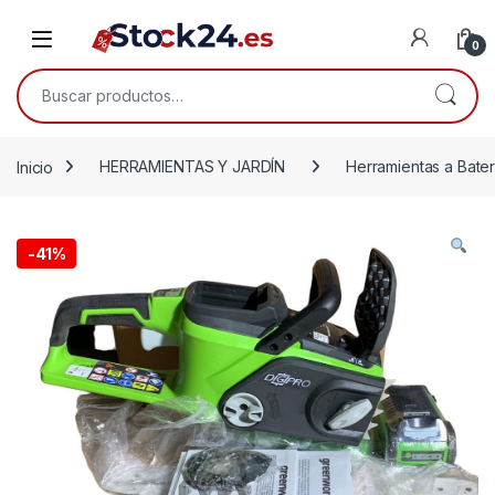
Saltar a la navegación
Saltar al contenido
Open
0
Buscar por:
Inicio
HERRAMIENTAS Y JARDÍN
Herramientas a Bater
-
41%