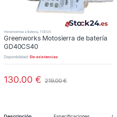
Herramientas a Bateria
,
TODOS
Greenworks Motosierra de batería
GD40CS40
Disponibilidad:
Sin existencias
130.00
€
219.00
€
Descripción
Especificaciones
Co