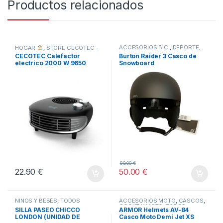
Productos relacionados
ACCESORIOS BICI
,
DEPORTE
,
HOGAR
,
STORE CECOTEC -
TODOS
DISTRIBUIDOR OFICIAL
,
CECOTEC Calefactor
Burton Raider 3 Casco de
TODOS
electrico 2000 W 9650
Snowboard
force horizon -NUEVO
80.00
€
22.90
€
50.00
€
NIÑOS Y BEBÉS
,
TODOS
ACCESORIOS MOTO
,
CASCOS
,
COCHE Y MOTO
,
TODOS
SILLA PASEO CHICCO
ARMOR Helmets AV-84
LONDON (UNIDAD DE
Casco Moto Demi Jet XS