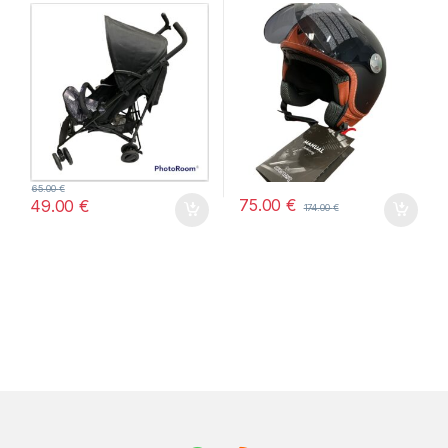
EXPOSICION – SIN
EMBALAJE ORIGINAL)
65.00
€
75.00
€
49.00
€
174.00
€