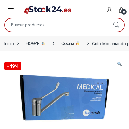
Saltar a la navegación
Saltar al contenido
Open
0
Buscar por:
Inicio
HOGAR
Cocina
Grifo Monomando pa
-
49%