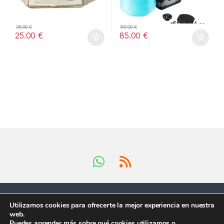
35.00
€
89.00
€
25.00
€
85.00
€
Utilizamos cookies para ofrecerte la mejor experiencia en nuestra
web.
Puedes aprender más sobre qué cookies utilizamos o