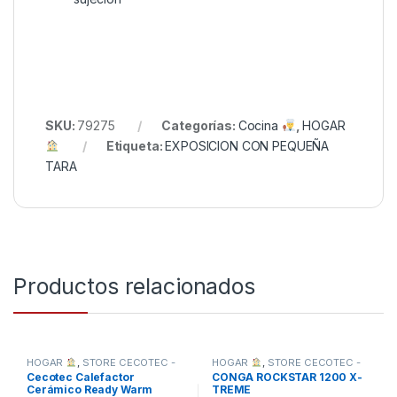
SKU:
79275
Categorías:
Cocina
,
HOGAR
Etiqueta:
EXPOSICION CON PEQUEÑA
TARA
Productos relacionados
HOGAR
,
STORE CECOTEC -
HOGAR
,
STORE CECOTEC -
DISTRIBUIDOR OFICIAL
,
DISTRIBUIDOR OFICIAL
Cecotec Calefactor
CONGA ROCKSTAR 1200 X-
TODOS
Cerámico Ready Warm
TREME