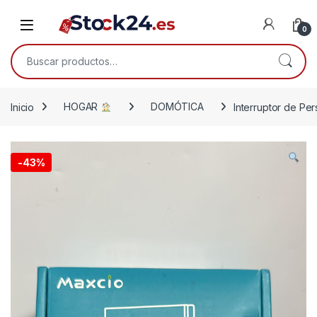
Saltar a la navegación
Saltar al contenido
Open
0
Buscar por:
Inicio
HOGAR
DOMÓTICA
Interruptor de Per
-
43%