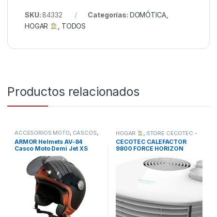
SKU:
84332
Categorías:
DOMÓTICA
,
HOGAR
,
TODOS
Productos relacionados
ACCESORIOS MOTO
,
CASCOS
,
HOGAR
,
STORE CECOTEC -
COCHE Y MOTO
,
TODOS
DISTRIBUIDOR OFICIAL
,
ARMOR Helmets AV-84
CECOTEC CALEFACTOR
TODOS
Casco Moto Demi Jet XS
9800 FORCE HORIZON
BLANCO