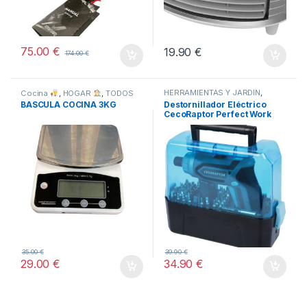
75.00
€
19.90
€
174.00
€
HERRAMIENTAS Y JARDÍN
,
Cocina
,
HOGAR
,
TODOS
TODOS
BASCULA COCINA 3KG
Destornillador Eléctrico
CecoRaptor Perfect Work
360 Advance.
35.00
€
39.90
€
29.00
€
34.90
€